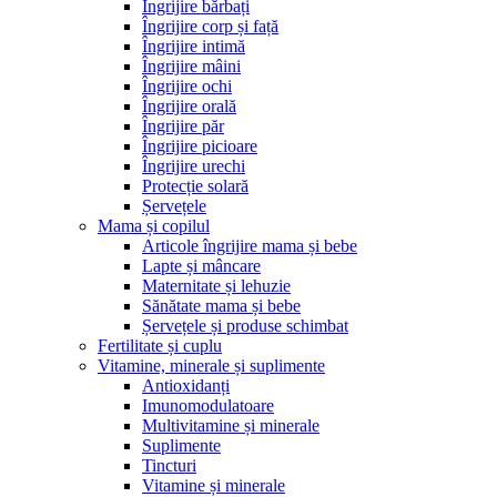
Îngrijire bărbați
Îngrijire corp și față
Îngrijire intimă
Îngrijire mâini
Îngrijire ochi
Îngrijire orală
Îngrijire păr
Îngrijire picioare
Îngrijire urechi
Protecție solară
Șervețele
Mama și copilul
Articole îngrijire mama și bebe
Lapte și mâncare
Maternitate și lehuzie
Sănătate mama și bebe
Șervețele și produse schimbat
Fertilitate și cuplu
Vitamine, minerale și suplimente
Antioxidanți
Imunomodulatoare
Multivitamine și minerale
Suplimente
Tincturi
Vitamine și minerale