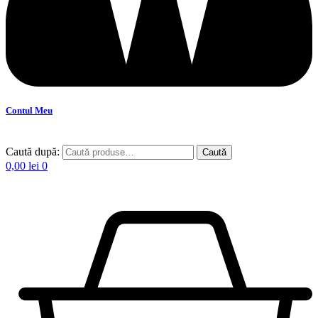
Contul Meu
Caută după:
Caută
0,00
lei
0