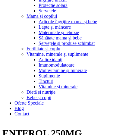
Protecție solară
Șervețele
Mama și copilul
Articole îngrijire mama și bebe
Lapte și mâncare
Maternitate și lehuzie
Sănătate mama și bebe
Șervețele și produse schimbat
Fertilitate și cuplu
Vitamine, minerale și suplimente
Antioxidanți
Imunomodulatoare
Multivitamine și minerale
Suplimente
Tincturi
Vitamine și minerale
Dietă și nutriție
Bebe și copii
Oferte Speciale
Blog
Contact
ENTEROL 250MG