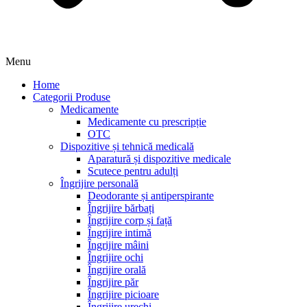
Menu
Home
Categorii Produse
Medicamente
Medicamente cu prescripție
OTC
Dispozitive și tehnică medicală
Aparatură și dispozitive medicale
Scutece pentru adulți
Îngrijire personală
Deodorante și antiperspirante
Îngrijire bărbați
Îngrijire corp și față
Îngrijire intimă
Îngrijire mâini
Îngrijire ochi
Îngrijire orală
Îngrijire păr
Îngrijire picioare
Îngrijire urechi