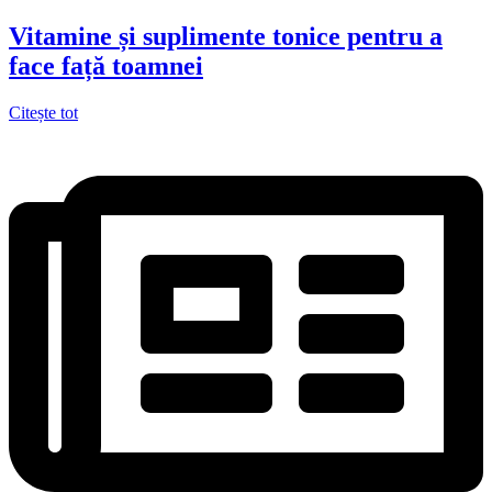
Vitamine și suplimente tonice pentru a
face față toamnei
Citește tot