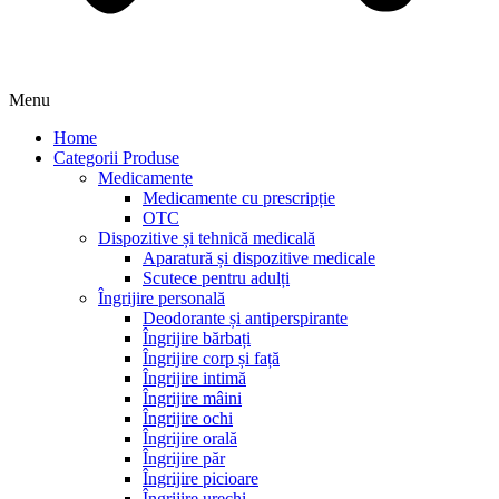
Menu
Home
Categorii Produse
Medicamente
Medicamente cu prescripție
OTC
Dispozitive și tehnică medicală
Aparatură și dispozitive medicale
Scutece pentru adulți
Îngrijire personală
Deodorante și antiperspirante
Îngrijire bărbați
Îngrijire corp și față
Îngrijire intimă
Îngrijire mâini
Îngrijire ochi
Îngrijire orală
Îngrijire păr
Îngrijire picioare
Îngrijire urechi