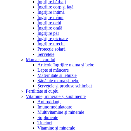
Îngrijire bărbați
Îngrijire corp și față
Îngrijire intimă
Îngrijire mâini
Îngrijire ochi
Îngrijire orală
Îngrijire păr
Îngrijire picioare
Îngrijire urechi
Protecție solară
Șervețele
Mama și copilul
Articole îngrijire mama și bebe
Lapte și mâncare
Maternitate și lehuzie
Sănătate mama și bebe
Șervețele și produse schimbat
Fertilitate și cuplu
Vitamine, minerale și suplimente
Antioxidanți
Imunomodulatoare
Multivitamine și minerale
Suplimente
Tincturi
Vitamine și minerale