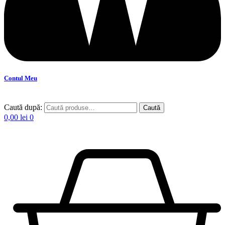
Contul Meu
Caută după:
Caută
0,00
lei
0