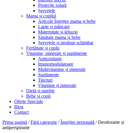
Protecție solară
Șervețele
Mama și copilul
Articole îngrijire mama și bebe
Lapte și mâncare
Maternitate și lehuzie
Sănătate mama și bebe
Șervețele și produse schimbat
Fertilitate și cuplu
Vitamine, minerale și suplimente
Antioxidanți
Imunomodulatoare
Multivitamine și minerale
Suplimente
Tincturi
Vitamine și minerale
Dietă și nutriție
Bebe și copii
Oferte Speciale
Blog
Contact
Prima pagină
/
Fără categorie
/
Îngrijire personală
/ Deodorante și
antiperspirante