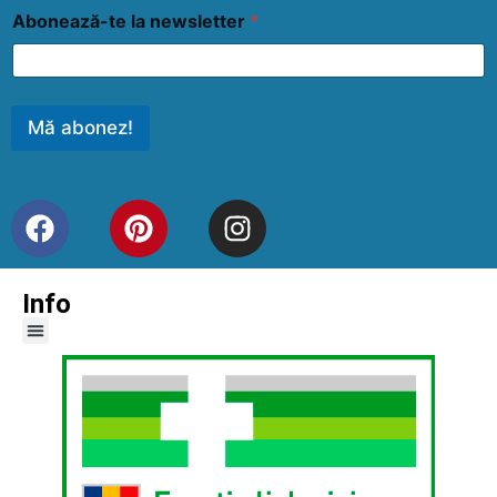
Abonează-te la newsletter
*
Mă abonez!
Info