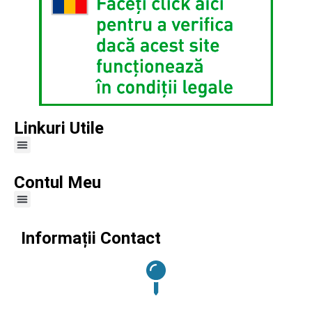
Linkuri Utile
Contul Meu
Informații Contact