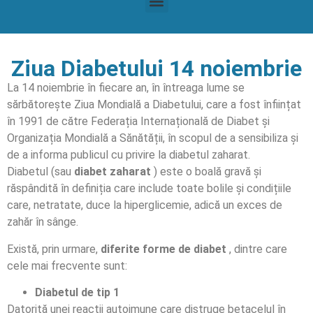
Ziua Diabetului 14 noiembrie
La 14 noiembrie în fiecare an, în întreaga lume se
sărbătorește Ziua Mondială a Diabetului, care a fost înființat
în 1991 de către Federația Internațională de Diabet și
Organizația Mondială a Sănătății, în scopul de a sensibiliza și
de a informa publicul cu privire la diabetul zaharat.
Diabetul (sau
diabet zaharat
) este o boală gravă și
răspândită în definiția care include toate bolile și condițiile
care, netratate, duce la hiperglicemie, adică un exces de
zahăr în sânge.
Există, prin urmare,
diferite forme de diabet
, dintre care
cele mai frecvente sunt:
Diabetul de tip 1
Datorită unei reacții autoimune care distruge betacelul în