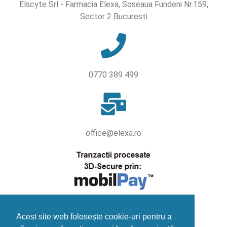
Elscyte Srl - Farmacia Elexa, Soseaua Fundeni Nr.159,
Sector 2 Bucuresti
0770 389 499
office@elexa.ro
Acest site web folosește cookie-uri pentru a