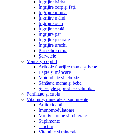
Îngrijire bărbați
Îngrijire corp și față
Îngrijire intimă
Îngrijire mâini
Îngrijire ochi
Îngrijire orală
Îngrijire păr
Îngrijire picioare
Îngrijire urechi
Protecție solară
Șervețele
Mama și copilul
Articole îngrijire mama și bebe
Lapte și mâncare
Maternitate și lehuzie
Sănătate mama și bebe
Șervețele și produse schimbat
Fertilitate și cuplu
Vitamine, minerale și suplimente
Antioxidanți
Imunomodulatoare
Multivitamine și minerale
Suplimente
Tincturi
Vitamine și minerale