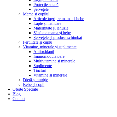
Protecție solară
Șervețele
Mama și copilul
Articole îngrijire mama și bebe
Lapte și mâncare
Maternitate și lehuzie
Sănătate mama și bebe
Șervețele și produse schimbat
Fertilitate și cuplu
Vitamine, minerale și suplimente
Antioxidanți
Imunomodulatoare
Multivitamine și minerale
Suplimente
Tincturi
Vitamine și minerale
Dietă și nutriție
Bebe și copii
Oferte Speciale
Blog
Contact