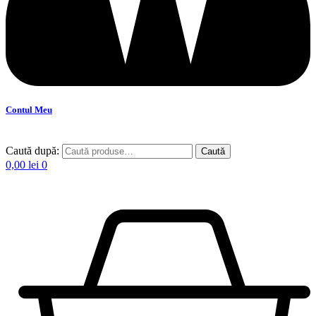
Contul Meu
Caută după:
Caută
0,00
lei
0