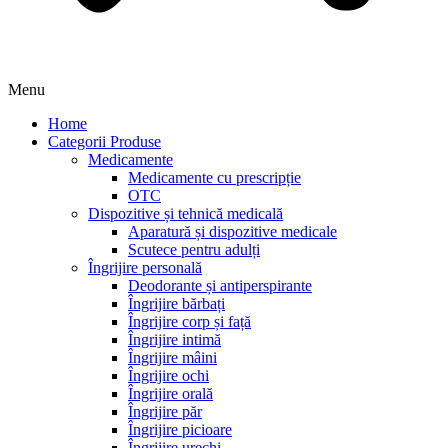
Menu
Home
Categorii Produse
Medicamente
Medicamente cu prescripție
OTC
Dispozitive și tehnică medicală
Aparatură și dispozitive medicale
Scutece pentru adulți
Îngrijire personală
Deodorante și antiperspirante
Îngrijire bărbați
Îngrijire corp și față
Îngrijire intimă
Îngrijire mâini
Îngrijire ochi
Îngrijire orală
Îngrijire păr
Îngrijire picioare
Îngrijire urechi