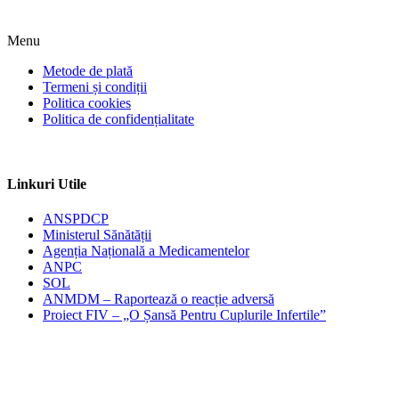
Menu
Metode de plată
Termeni și condiții
Politica cookies
Politica de confidențialitate
Linkuri Utile
ANSPDCP
Ministerul Sănătății
Agenția Națională a Medicamentelor
ANPC
SOL
ANMDM – Raportează o reacție adversă
Proiect FIV – „O Șansă Pentru Cuplurile Infertile”