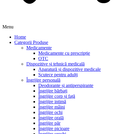
Menu
Home
Categorii Produse
Medicamente
Medicamente cu prescripție
OTC
Dispozitive și tehnică medicală
Aparatură și dispozitive medicale
Scutece pentru adulți
Îngrijire personală
Deodorante și antiperspirante
Îngrijire bărbați
Îngrijire corp și față
Îngrijire intimă
Îngrijire mâini
Îngrijire ochi
Îngrijire orală
Îngrijire păr
Îngrijire picioare
Îngrijire urechi