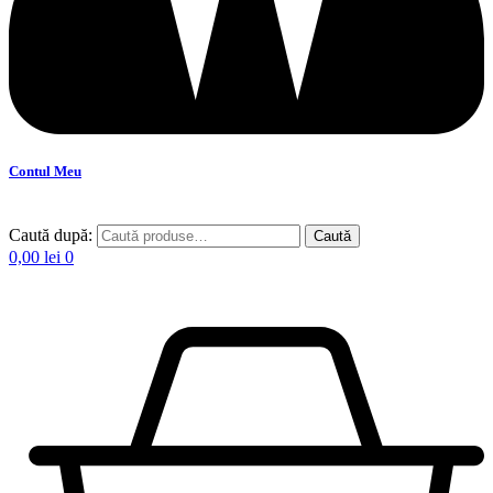
Contul Meu
Caută după:
Caută
0,00
lei
0