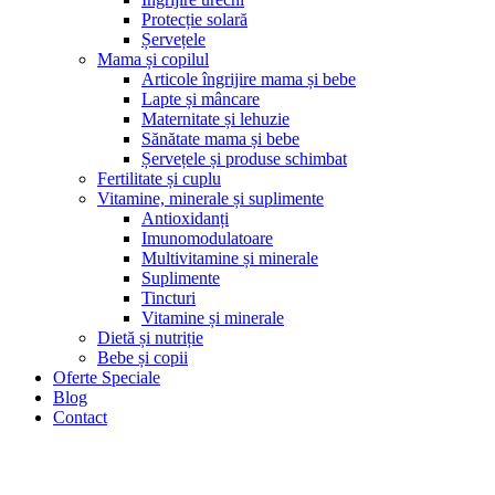
Protecție solară
Șervețele
Mama și copilul
Articole îngrijire mama și bebe
Lapte și mâncare
Maternitate și lehuzie
Sănătate mama și bebe
Șervețele și produse schimbat
Fertilitate și cuplu
Vitamine, minerale și suplimente
Antioxidanți
Imunomodulatoare
Multivitamine și minerale
Suplimente
Tincturi
Vitamine și minerale
Dietă și nutriție
Bebe și copii
Oferte Speciale
Blog
Contact