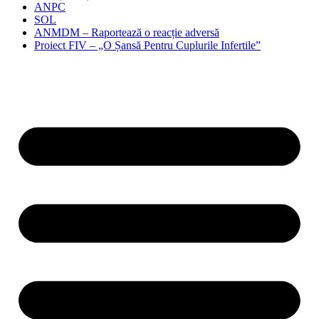
ANPC
SOL
ANMDM – Raportează o reacție adversă
Proiect FIV – „O Șansă Pentru Cuplurile Infertile”