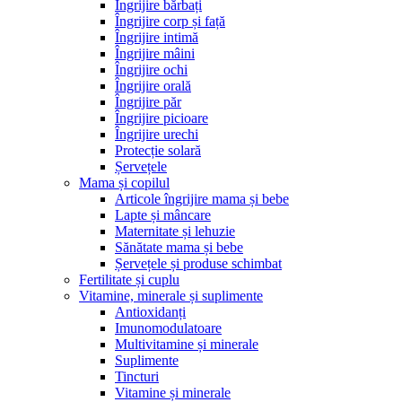
Îngrijire bărbați
Îngrijire corp și față
Îngrijire intimă
Îngrijire mâini
Îngrijire ochi
Îngrijire orală
Îngrijire păr
Îngrijire picioare
Îngrijire urechi
Protecție solară
Șervețele
Mama și copilul
Articole îngrijire mama și bebe
Lapte și mâncare
Maternitate și lehuzie
Sănătate mama și bebe
Șervețele și produse schimbat
Fertilitate și cuplu
Vitamine, minerale și suplimente
Antioxidanți
Imunomodulatoare
Multivitamine și minerale
Suplimente
Tincturi
Vitamine și minerale