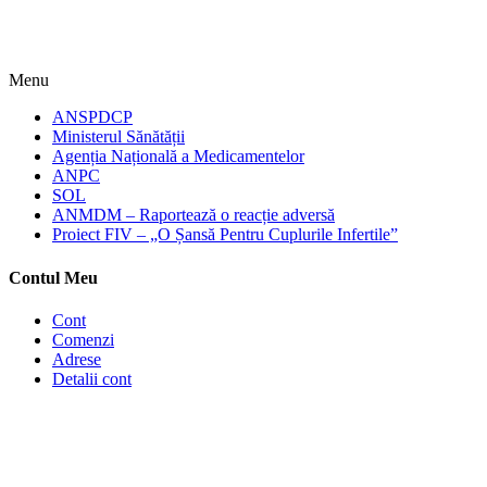
Menu
ANSPDCP
Ministerul Sănătății
Agenția Națională a Medicamentelor
ANPC
SOL
ANMDM – Raportează o reacție adversă
Proiect FIV – „O Șansă Pentru Cuplurile Infertile”
Contul Meu
Cont
Comenzi
Adrese
Detalii cont