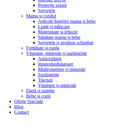
Protecție solară
Șervețele
Mama și copilul
Articole îngrijire mama și bebe
Lapte și mâncare
Maternitate și lehuzie
Sănătate mama și bebe
Șervețele și produse schimbat
Fertilitate și cuplu
Vitamine, minerale și suplimente
Antioxidanți
Imunomodulatoare
Multivitamine și minerale
Suplimente
Tincturi
Vitamine și minerale
Dietă și nutriție
Bebe și copii
Oferte Speciale
Blog
Contact