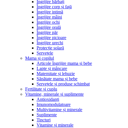
Îngrijire bărbați
Îngrijire corp și față
Îngrijire intimă
Îngrijire mâini
Îngrijire ochi
Îngrijire orală
Îngrijire păr
Îngrijire picioare
Îngrijire urechi
Protecție solară
Șervețele
Mama și copilul
Articole îngrijire mama și bebe
Lapte și mâncare
Maternitate și lehuzie
Sănătate mama și bebe
Șervețele și produse schimbat
Fertilitate și cuplu
Vitamine, minerale și suplimente
Antioxidanți
Imunomodulatoare
Multivitamine și minerale
Suplimente
Tincturi
Vitamine și minerale