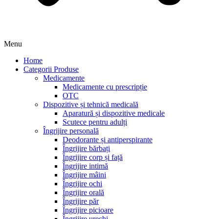
Menu
Home
Categorii Produse
Medicamente
Medicamente cu prescripție
OTC
Dispozitive și tehnică medicală
Aparatură și dispozitive medicale
Scutece pentru adulți
Îngrijire personală
Deodorante și antiperspirante
Îngrijire bărbați
Îngrijire corp și față
Îngrijire intimă
Îngrijire mâini
Îngrijire ochi
Îngrijire orală
Îngrijire păr
Îngrijire picioare
Îngrijire urechi