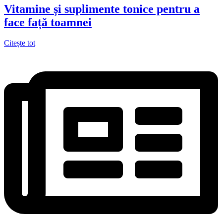
Vitamine și suplimente tonice pentru a
face față toamnei
Citește tot