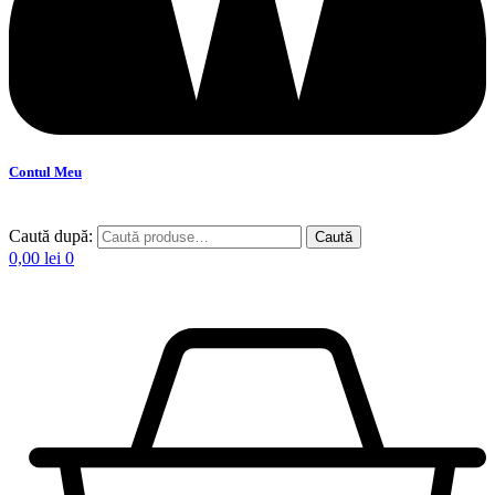
Contul Meu
Caută după:
Caută
0,00
lei
0