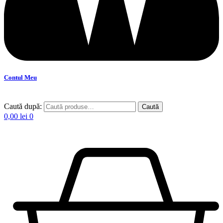
Contul Meu
Caută după:
Caută
0,00
lei
0