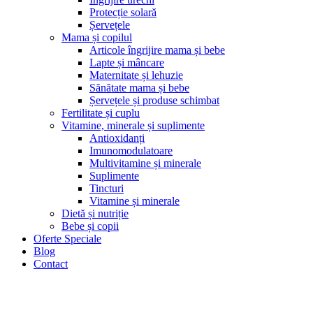
Protecție solară
Șervețele
Mama și copilul
Articole îngrijire mama și bebe
Lapte și mâncare
Maternitate și lehuzie
Sănătate mama și bebe
Șervețele și produse schimbat
Fertilitate și cuplu
Vitamine, minerale și suplimente
Antioxidanți
Imunomodulatoare
Multivitamine și minerale
Suplimente
Tincturi
Vitamine și minerale
Dietă și nutriție
Bebe și copii
Oferte Speciale
Blog
Contact