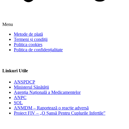
Menu
Metode de plată
Termeni și condiții
Politica cookies
Politica de confidențialitate
Linkuri Utile
ANSPDCP
Ministerul Sănătății
Agenția Națională a Medicamentelor
ANPC
SOL
ANMDM – Raportează o reacție adversă
Proiect FIV – „O Șansă Pentru Cuplurile Infertile”