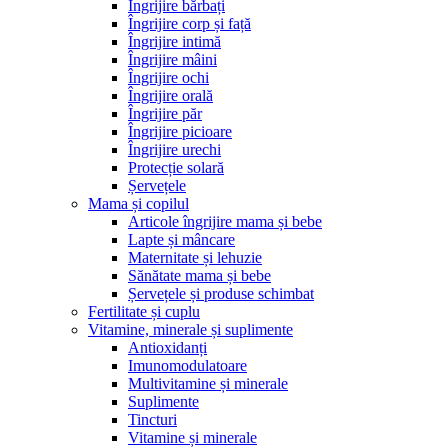
Îngrijire bărbați
Îngrijire corp și față
Îngrijire intimă
Îngrijire mâini
Îngrijire ochi
Îngrijire orală
Îngrijire păr
Îngrijire picioare
Îngrijire urechi
Protecție solară
Șervețele
Mama și copilul
Articole îngrijire mama și bebe
Lapte și mâncare
Maternitate și lehuzie
Sănătate mama și bebe
Șervețele și produse schimbat
Fertilitate și cuplu
Vitamine, minerale și suplimente
Antioxidanți
Imunomodulatoare
Multivitamine și minerale
Suplimente
Tincturi
Vitamine și minerale