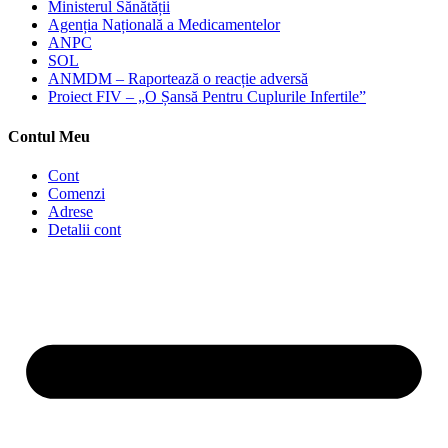
Ministerul Sănătății
Agenția Națională a Medicamentelor
ANPC
SOL
ANMDM – Raportează o reacție adversă
Proiect FIV – „O Șansă Pentru Cuplurile Infertile”
Contul Meu
Cont
Comenzi
Adrese
Detalii cont