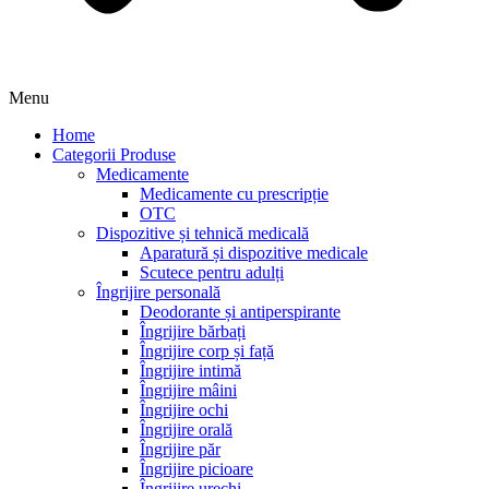
Menu
Home
Categorii Produse
Medicamente
Medicamente cu prescripție
OTC
Dispozitive și tehnică medicală
Aparatură și dispozitive medicale
Scutece pentru adulți
Îngrijire personală
Deodorante și antiperspirante
Îngrijire bărbați
Îngrijire corp și față
Îngrijire intimă
Îngrijire mâini
Îngrijire ochi
Îngrijire orală
Îngrijire păr
Îngrijire picioare
Îngrijire urechi