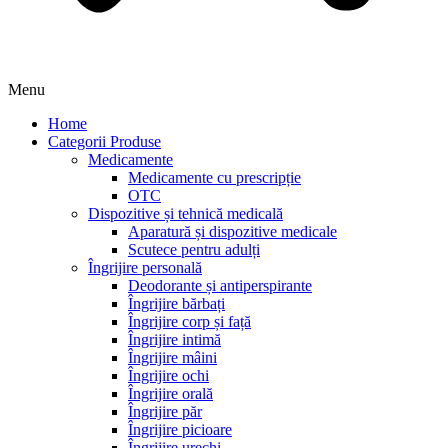
Menu
Home
Categorii Produse
Medicamente
Medicamente cu prescripție
OTC
Dispozitive și tehnică medicală
Aparatură și dispozitive medicale
Scutece pentru adulți
Îngrijire personală
Deodorante și antiperspirante
Îngrijire bărbați
Îngrijire corp și față
Îngrijire intimă
Îngrijire mâini
Îngrijire ochi
Îngrijire orală
Îngrijire păr
Îngrijire picioare
Îngrijire urechi