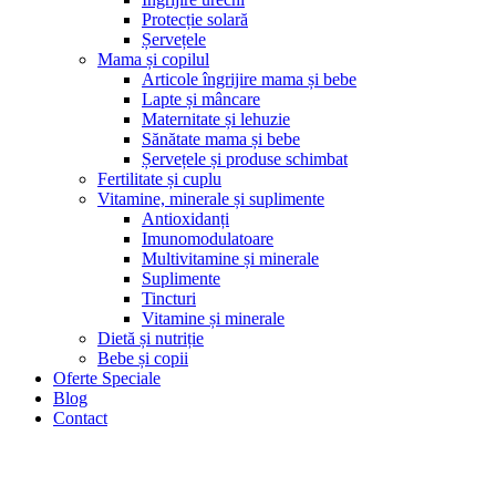
Protecție solară
Șervețele
Mama și copilul
Articole îngrijire mama și bebe
Lapte și mâncare
Maternitate și lehuzie
Sănătate mama și bebe
Șervețele și produse schimbat
Fertilitate și cuplu
Vitamine, minerale și suplimente
Antioxidanți
Imunomodulatoare
Multivitamine și minerale
Suplimente
Tincturi
Vitamine și minerale
Dietă și nutriție
Bebe și copii
Oferte Speciale
Blog
Contact