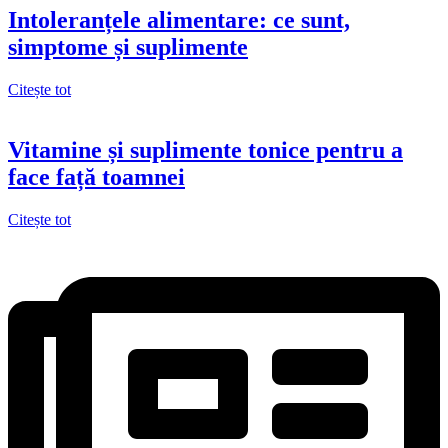
Intoleranțele alimentare: ce sunt,
simptome și suplimente
Citește tot
Vitamine și suplimente tonice pentru a
face față toamnei
Citește tot