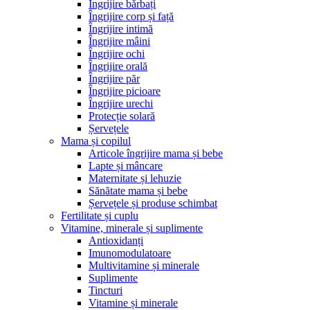
Îngrijire bărbați
Îngrijire corp și față
Îngrijire intimă
Îngrijire mâini
Îngrijire ochi
Îngrijire orală
Îngrijire păr
Îngrijire picioare
Îngrijire urechi
Protecție solară
Șervețele
Mama și copilul
Articole îngrijire mama și bebe
Lapte și mâncare
Maternitate și lehuzie
Sănătate mama și bebe
Șervețele și produse schimbat
Fertilitate și cuplu
Vitamine, minerale și suplimente
Antioxidanți
Imunomodulatoare
Multivitamine și minerale
Suplimente
Tincturi
Vitamine și minerale