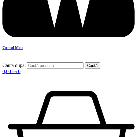
Contul Meu
Caută după:
Caută
0,00
lei
0