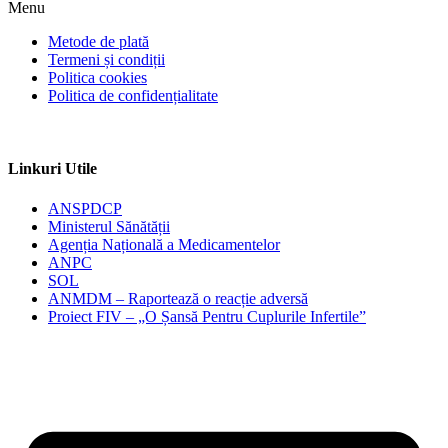
Menu
Metode de plată
Termeni și condiții
Politica cookies
Politica de confidențialitate
Linkuri Utile
ANSPDCP
Ministerul Sănătății
Agenția Națională a Medicamentelor
ANPC
SOL
ANMDM – Raportează o reacție adversă
Proiect FIV – „O Șansă Pentru Cuplurile Infertile”