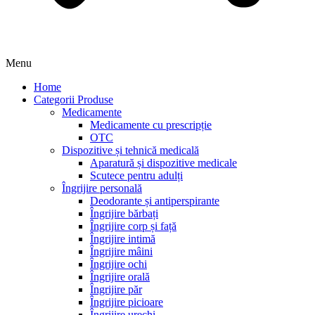
Menu
Home
Categorii Produse
Medicamente
Medicamente cu prescripție
OTC
Dispozitive și tehnică medicală
Aparatură și dispozitive medicale
Scutece pentru adulți
Îngrijire personală
Deodorante și antiperspirante
Îngrijire bărbați
Îngrijire corp și față
Îngrijire intimă
Îngrijire mâini
Îngrijire ochi
Îngrijire orală
Îngrijire păr
Îngrijire picioare
Îngrijire urechi