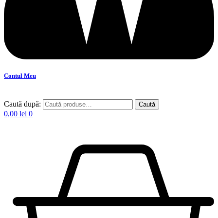
Contul Meu
Caută după:
Caută
0,00
lei
0