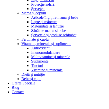
Protecție solară
Șervețele
Mama și copilul
Articole îngrijire mama și bebe
Lapte și mâncare
Maternitate și lehuzie
Sănătate mama și bebe
Șervețele și produse schimbat
Fertilitate și cuplu
Vitamine, minerale și suplimente
Antioxidanți
Imunomodulatoare
Multivitamine și minerale
Suplimente
Tincturi
Vitamine și minerale
Dietă și nutriție
Bebe și copii
Oferte Speciale
Blog
Contact