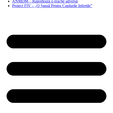
ANMDM – Raportează o reacție adversă
Proiect FIV – „O Șansă Pentru Cuplurile Infertile”