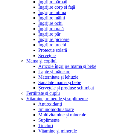
Îngrijire bărbați
Îngrijire corp și față
Îngrijire intimă
Îngrijire mâini
Îngrijire ochi
Îngrijire orală
Îngrijire păr
Îngrijire picioare
Îngrijire urechi
Protecție solară
Șervețele
Mama și copilul
Articole îngrijire mama și bebe
Lapte și mâncare
Maternitate și lehuzie
Sănătate mama și bebe
Șervețele și produse schimbat
Fertilitate și cuplu
Vitamine, minerale și suplimente
Antioxidanți
Imunomodulatoare
Multivitamine și minerale
Suplimente
Tincturi
Vitamine și minerale