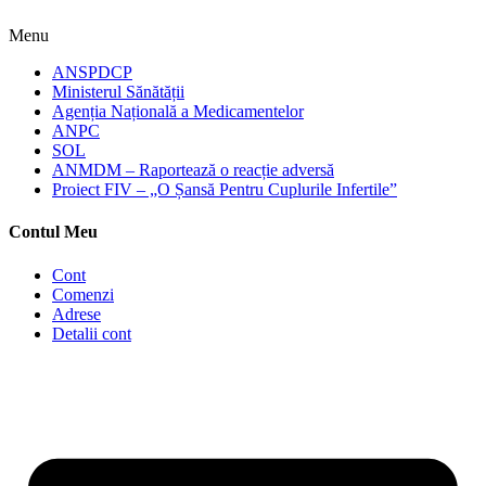
Menu
ANSPDCP
Ministerul Sănătății
Agenția Națională a Medicamentelor
ANPC
SOL
ANMDM – Raportează o reacție adversă
Proiect FIV – „O Șansă Pentru Cuplurile Infertile”
Contul Meu
Cont
Comenzi
Adrese
Detalii cont