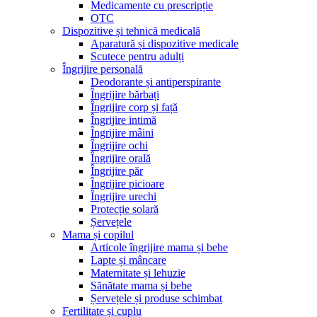
Medicamente cu prescripție
OTC
Dispozitive și tehnică medicală
Aparatură și dispozitive medicale
Scutece pentru adulți
Îngrijire personală
Deodorante și antiperspirante
Îngrijire bărbați
Îngrijire corp și față
Îngrijire intimă
Îngrijire mâini
Îngrijire ochi
Îngrijire orală
Îngrijire păr
Îngrijire picioare
Îngrijire urechi
Protecție solară
Șervețele
Mama și copilul
Articole îngrijire mama și bebe
Lapte și mâncare
Maternitate și lehuzie
Sănătate mama și bebe
Șervețele și produse schimbat
Fertilitate și cuplu