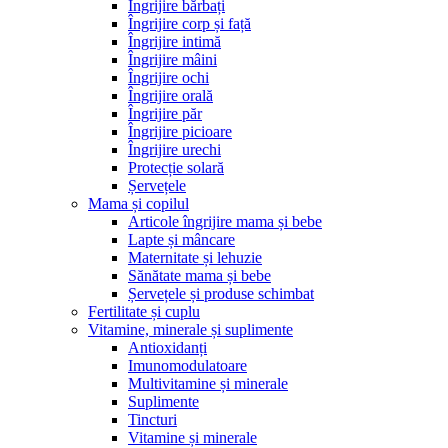
Îngrijire bărbați
Îngrijire corp și față
Îngrijire intimă
Îngrijire mâini
Îngrijire ochi
Îngrijire orală
Îngrijire păr
Îngrijire picioare
Îngrijire urechi
Protecție solară
Șervețele
Mama și copilul
Articole îngrijire mama și bebe
Lapte și mâncare
Maternitate și lehuzie
Sănătate mama și bebe
Șervețele și produse schimbat
Fertilitate și cuplu
Vitamine, minerale și suplimente
Antioxidanți
Imunomodulatoare
Multivitamine și minerale
Suplimente
Tincturi
Vitamine și minerale