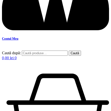
Contul Meu
Caută după:
Caută
0,00
lei
0