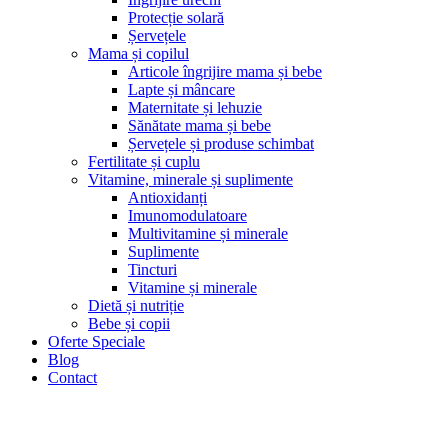
Protecție solară
Șervețele
Mama și copilul
Articole îngrijire mama și bebe
Lapte și mâncare
Maternitate și lehuzie
Sănătate mama și bebe
Șervețele și produse schimbat
Fertilitate și cuplu
Vitamine, minerale și suplimente
Antioxidanți
Imunomodulatoare
Multivitamine și minerale
Suplimente
Tincturi
Vitamine și minerale
Dietă și nutriție
Bebe și copii
Oferte Speciale
Blog
Contact