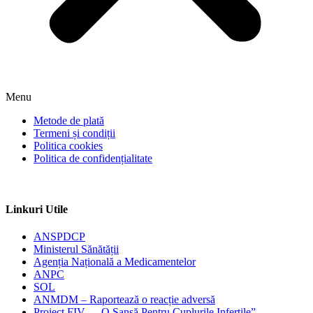
Menu
Metode de plată
Termeni și condiții
Politica cookies
Politica de confidențialitate
Linkuri Utile
ANSPDCP
Ministerul Sănătății
Agenția Națională a Medicamentelor
ANPC
SOL
ANMDM – Raportează o reacție adversă
Proiect FIV – „O Șansă Pentru Cuplurile Infertile”