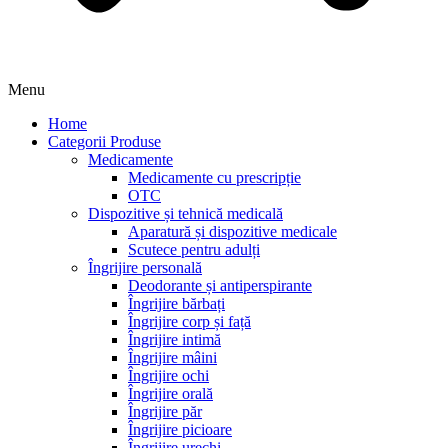
Menu
Home
Categorii Produse
Medicamente
Medicamente cu prescripție
OTC
Dispozitive și tehnică medicală
Aparatură și dispozitive medicale
Scutece pentru adulți
Îngrijire personală
Deodorante și antiperspirante
Îngrijire bărbați
Îngrijire corp și față
Îngrijire intimă
Îngrijire mâini
Îngrijire ochi
Îngrijire orală
Îngrijire păr
Îngrijire picioare
Îngrijire urechi