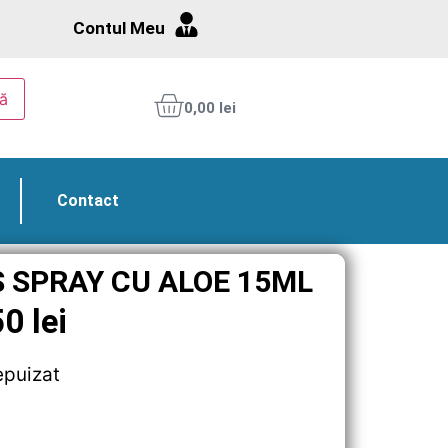
Contul Meu
ă
0,00
lei
Contact
S SPRAY CU ALOE 15ML
50
lei
epuizat