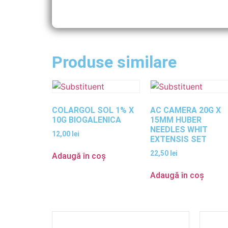
Produse similare
COLARGOL SOL 1% X
AC CAMERA 20G X
10G BIOGALENICA
15MM HUBER
NEEDLES WHIT
12,00
lei
EXTENSIS SET
22,50
lei
Adaugă în coș
Adaugă în coș