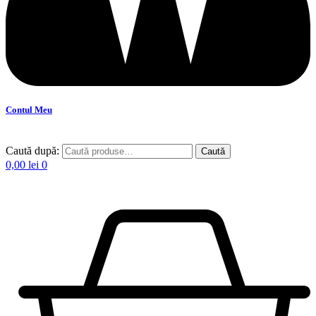
Contul Meu
Caută după:
Caută
0,00
lei
0