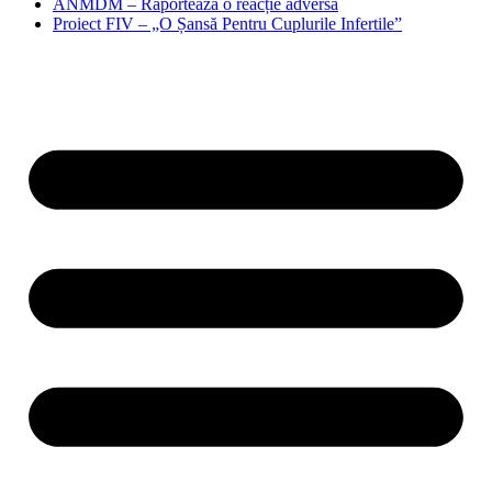
ANMDM – Raportează o reacție adversă
Proiect FIV – „O Șansă Pentru Cuplurile Infertile”