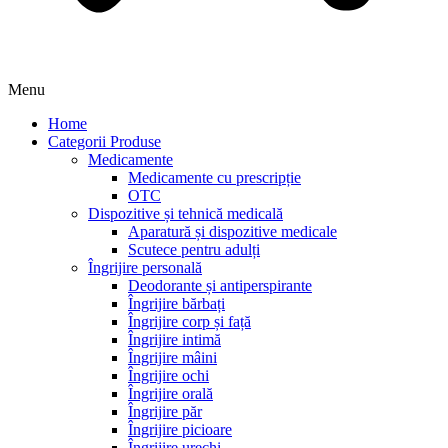
Menu
Home
Categorii Produse
Medicamente
Medicamente cu prescripție
OTC
Dispozitive și tehnică medicală
Aparatură și dispozitive medicale
Scutece pentru adulți
Îngrijire personală
Deodorante și antiperspirante
Îngrijire bărbați
Îngrijire corp și față
Îngrijire intimă
Îngrijire mâini
Îngrijire ochi
Îngrijire orală
Îngrijire păr
Îngrijire picioare
Îngrijire urechi