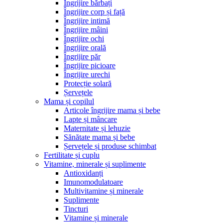
Îngrijire bărbați
Îngrijire corp și față
Îngrijire intimă
Îngrijire mâini
Îngrijire ochi
Îngrijire orală
Îngrijire păr
Îngrijire picioare
Îngrijire urechi
Protecție solară
Șervețele
Mama și copilul
Articole îngrijire mama și bebe
Lapte și mâncare
Maternitate și lehuzie
Sănătate mama și bebe
Șervețele și produse schimbat
Fertilitate și cuplu
Vitamine, minerale și suplimente
Antioxidanți
Imunomodulatoare
Multivitamine și minerale
Suplimente
Tincturi
Vitamine și minerale