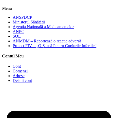
Menu
ANSPDCP
Ministerul Sănătății
Agenția Națională a Medicamentelor
ANPC
SOL
ANMDM – Raportează o reacție adversă
Proiect FIV – „O Șansă Pentru Cuplurile Infertile”
Contul Meu
Cont
Comenzi
Adrese
Detalii cont