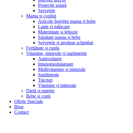
Protecție solară
Șervețele
Mama și copilul
Articole îngrijire mama și bebe
Lapte și mâncare
Maternitate și lehuzie
Sănătate mama și bebe
Șervețele și produse schimbat
Fertilitate și cuplu
Vitamine, minerale și suplimente
Antioxidanți
Imunomodulatoare
Multivitamine și minerale
Suplimente
Tincturi
Vitamine și minerale
Dietă și nutriție
Bebe și copii
Oferte Speciale
Blog
Contact