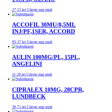
27,15
lei
Citește mai mult
ACCOFIL 30MU/0,5ML
INJ/PF,1SER, ACCORD
95,37
lei
Citește mai mult
AULIN 100MG/PL, 15PL,
ANGELINI
11,29
lei
Citește mai mult
CIPRALEX 10MG, 28CPR,
LUNDBECK
39,71
lei
Citește mai mult