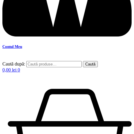
Contul Meu
Caută după:
Caută
0,00
lei
0