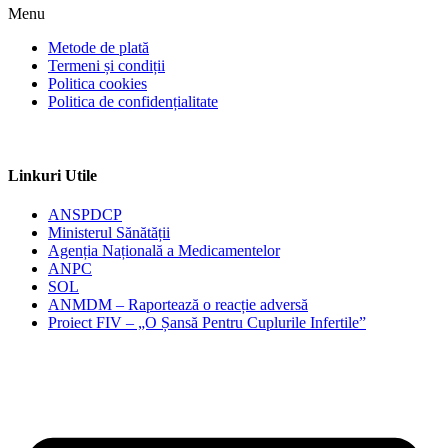
Menu
Metode de plată
Termeni și condiții
Politica cookies
Politica de confidențialitate
Linkuri Utile
ANSPDCP
Ministerul Sănătății
Agenția Națională a Medicamentelor
ANPC
SOL
ANMDM – Raportează o reacție adversă
Proiect FIV – „O Șansă Pentru Cuplurile Infertile”