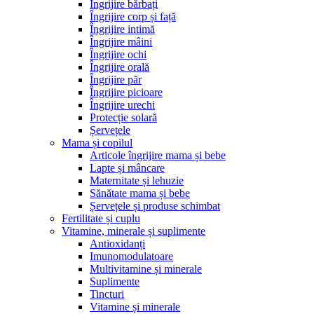
Îngrijire bărbați
Îngrijire corp și față
Îngrijire intimă
Îngrijire mâini
Îngrijire ochi
Îngrijire orală
Îngrijire păr
Îngrijire picioare
Îngrijire urechi
Protecție solară
Șervețele
Mama și copilul
Articole îngrijire mama și bebe
Lapte și mâncare
Maternitate și lehuzie
Sănătate mama și bebe
Șervețele și produse schimbat
Fertilitate și cuplu
Vitamine, minerale și suplimente
Antioxidanți
Imunomodulatoare
Multivitamine și minerale
Suplimente
Tincturi
Vitamine și minerale