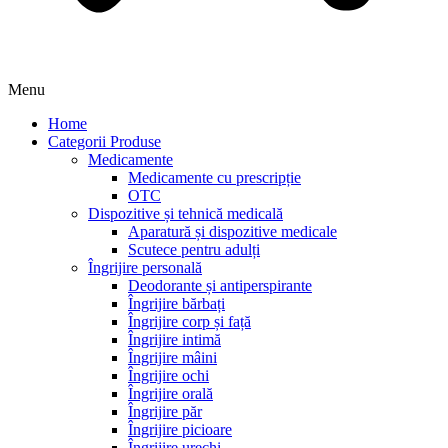
Menu
Home
Categorii Produse
Medicamente
Medicamente cu prescripție
OTC
Dispozitive și tehnică medicală
Aparatură și dispozitive medicale
Scutece pentru adulți
Îngrijire personală
Deodorante și antiperspirante
Îngrijire bărbați
Îngrijire corp și față
Îngrijire intimă
Îngrijire mâini
Îngrijire ochi
Îngrijire orală
Îngrijire păr
Îngrijire picioare
Îngrijire urechi