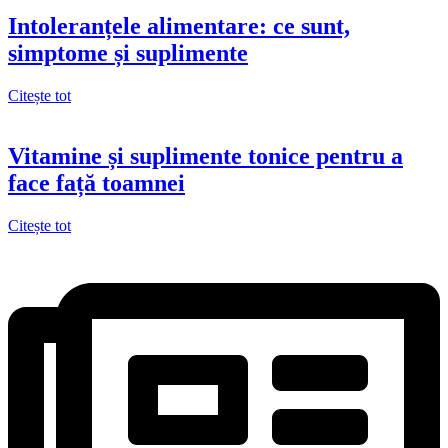
Intoleranțele alimentare: ce sunt,
simptome și suplimente
Citește tot
Vitamine și suplimente tonice pentru a
face față toamnei
Citește tot