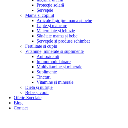
Protecție solară
Șervețele
Mama și copilul
Articole îngrijire mama și bebe
Lapte și mâncare
Maternitate și lehuzie
Sănătate mama și bebe
Șervețele și produse schimbat
Fertilitate și cuplu
Vitamine, minerale și suplimente
Antioxidanți
Imunomodulatoare
Multivitamine și minerale
Suplimente
Tincturi
Vitamine și minerale
Dietă și nutriție
Bebe și copii
Oferte Speciale
Blog
Contact