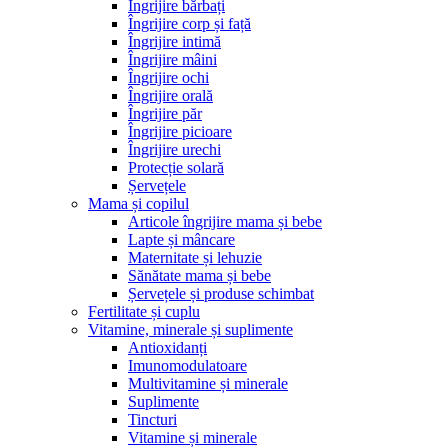
Îngrijire bărbați
Îngrijire corp și față
Îngrijire intimă
Îngrijire mâini
Îngrijire ochi
Îngrijire orală
Îngrijire păr
Îngrijire picioare
Îngrijire urechi
Protecție solară
Șervețele
Mama și copilul
Articole îngrijire mama și bebe
Lapte și mâncare
Maternitate și lehuzie
Sănătate mama și bebe
Șervețele și produse schimbat
Fertilitate și cuplu
Vitamine, minerale și suplimente
Antioxidanți
Imunomodulatoare
Multivitamine și minerale
Suplimente
Tincturi
Vitamine și minerale