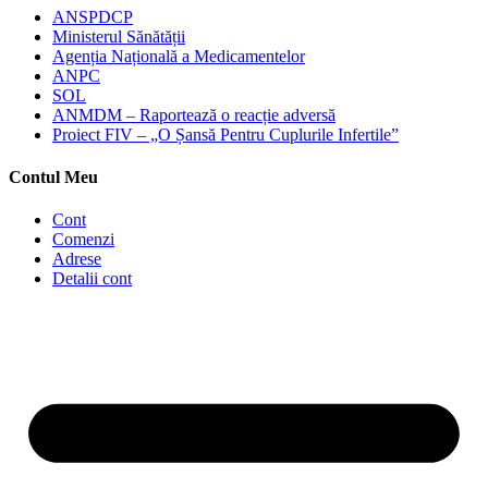
ANSPDCP
Ministerul Sănătății
Agenția Națională a Medicamentelor
ANPC
SOL
ANMDM – Raportează o reacție adversă
Proiect FIV – „O Șansă Pentru Cuplurile Infertile”
Contul Meu
Cont
Comenzi
Adrese
Detalii cont