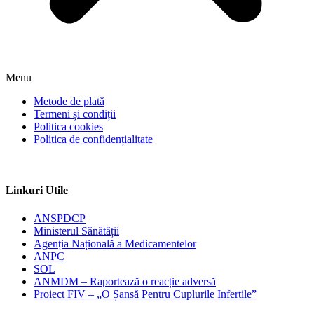
Menu
Metode de plată
Termeni și condiții
Politica cookies
Politica de confidențialitate
Linkuri Utile
ANSPDCP
Ministerul Sănătății
Agenția Națională a Medicamentelor
ANPC
SOL
ANMDM – Raportează o reacție adversă
Proiect FIV – „O Șansă Pentru Cuplurile Infertile”