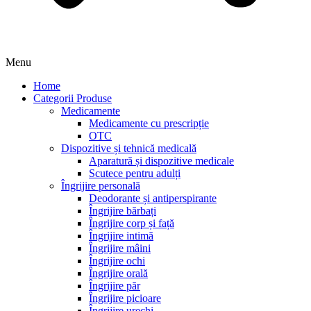
Menu
Home
Categorii Produse
Medicamente
Medicamente cu prescripție
OTC
Dispozitive și tehnică medicală
Aparatură și dispozitive medicale
Scutece pentru adulți
Îngrijire personală
Deodorante și antiperspirante
Îngrijire bărbați
Îngrijire corp și față
Îngrijire intimă
Îngrijire mâini
Îngrijire ochi
Îngrijire orală
Îngrijire păr
Îngrijire picioare
Îngrijire urechi