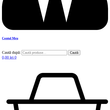
Contul Meu
Caută după:
Caută
0,00
lei
0