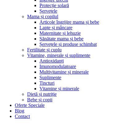
Protecție solară
Șervețele
Mama și copilul
Articole îngrijire mama și bebe
Lapte și mâncare
Maternitate și lehuzie
Sănătate mama și bebe
Șervețele și produse schimbat
Fertilitate și cuplu
Vitamine, minerale și suplimente
Antioxidanți
Imunomodulatoare
Multivitamine și minerale
Suplimente
Tincturi
Vitamine și minerale
Dietă și nutriție
Bebe și copii
Oferte Speciale
Blog
Contact