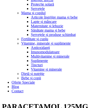
Protecție solară
Șervețele
Mama și copilul
Articole îngrijire mama și bebe
Lapte și mâncare
Maternitate și lehuzie
Sănătate mama și bebe
Șervețele și produse schimbat
Fertilitate și cuplu
Vitamine, minerale și suplimente
Antioxidanți
Imunomodulatoare
Multivitamine și minerale
Suplimente
Tincturi
Vitamine și minerale
Dietă și nutriție
Bebe și copii
Oferte Speciale
Blog
Contact
PARACETAMOL 125MG,