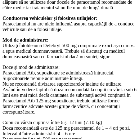
alăptare să se utilizeze doar dozele de paracetamol recomandate de
către medic iar tratamentul să nu fie unul de lungă durată.
Conducerea vehiculelor şi folosirea utilajelor:
Paracetamolul nu are nicio influenţă asupra capacităţii de a conduce
vehicule sau de a folosi utilaje.
Mod de administrare:
Utilizaţi întotdeauna Defebryl 500 mg comprimate exact aşa cum v-
a spus medicul dumneavoastră. Trebuie să discutaţi cu medicul
dumneavoastră sau cu farmacistul dacă nu sunteţi sigur.
Doze şi mod de administrare:
Paracetamol Atb, supozitoare se administrează intrarectal.
Supozitoarele trebuie administrate întregi.
Nu se recomandă divizarea supozitoarelor înainte de utilizare.
Având în vedere faptul că doza recomandată la copiii cu vârsta sub 6
luni este mai mică decât cantitatea de substanţă activă conţinută în
Paracetamol Atb 125 mg supozitoare, trebuie utilizate forme
farmaceutice adcvate acestei grupe de vârstă, cu concentraţii
corespunzătoare.
Copii cu vârsta cuprinsă între 6 şi 12 luni (7-10 kg)
Doza recomandată este de 125 mg paracetamol de 1 – 4 ori pe zi.
Intervalul între administrări: 4 – 6 ore