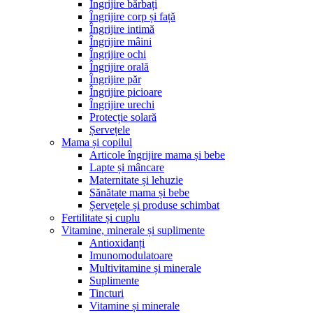
Îngrijire bărbați
Îngrijire corp și față
Îngrijire intimă
Îngrijire mâini
Îngrijire ochi
Îngrijire orală
Îngrijire păr
Îngrijire picioare
Îngrijire urechi
Protecție solară
Șervețele
Mama și copilul
Articole îngrijire mama și bebe
Lapte și mâncare
Maternitate și lehuzie
Sănătate mama și bebe
Șervețele și produse schimbat
Fertilitate și cuplu
Vitamine, minerale și suplimente
Antioxidanți
Imunomodulatoare
Multivitamine și minerale
Suplimente
Tincturi
Vitamine și minerale