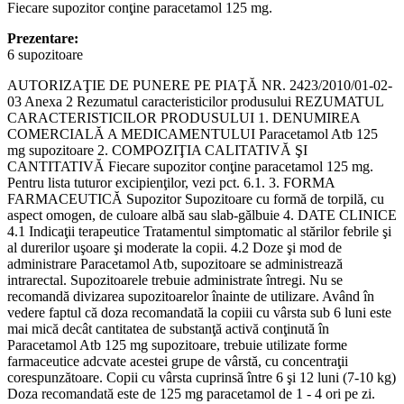
Fiecare supozitor conţine paracetamol 125 mg.
Prezentare:
6 supozitoare
AUTORIZAŢIE DE PUNERE PE PIAŢĂ NR. 2423/2010/01-02-03 Anexa 2 Rezumatul caracteristicilor produsului REZUMATUL CARACTERISTICILOR PRODUSULUI 1. DENUMIREA COMERCIALĂ A MEDICAMENTULUI Paracetamol Atb 125 mg supozitoare 2. COMPOZIŢIA CALITATIVĂ ŞI CANTITATIVĂ Fiecare supozitor conţine paracetamol 125 mg. Pentru lista tuturor excipienţilor, vezi pct. 6.1. 3. FORMA FARMACEUTICĂ Supozitor Supozitoare cu formă de torpilă, cu aspect omogen, de culoare albă sau slab-gălbuie 4. DATE CLINICE 4.1 Indicaţii terapeutice Tratamentul simptomatic al stărilor febrile şi al durerilor uşoare şi moderate la copii. 4.2 Doze şi mod de administrare Paracetamol Atb, supozitoare se administrează intrarectal. Supozitoarele trebuie administrate întregi. Nu se recomandă divizarea supozitoarelor înainte de utilizare. Având în vedere faptul că doza recomandată la copiii cu vârsta sub 6 luni este mai mică decât cantitatea de substanţă activă conţinută în Paracetamol Atb 125 mg supozitoare, trebuie utilizate forme farmaceutice adcvate acestei grupe de vârstă, cu concentraţii corespunzătoare. Copii cu vârsta cuprinsă între 6 şi 12 luni (7-10 kg) Doza recomandată este de 125 mg paracetamol de 1 - 4 ori pe zi. Intervalul între administrări: 4 - 6 ore Doza maximă pe zi: 500 mg paracetamol Copii cu vârsta cuprinsă între 1 şi 3 ani (10-15 kg) Doza recomandată este de 250 mg paracetamol de 1 - 3 ori pe zi. Intervalul între administrări: 4 - 8 ore Doza maximă pe zi: 750 mg paracetamol Copii cu vârsta cuprinsă între 3 şi 6 ani (15-22 kg) Doza recomandată este de 250 mg paracetamol de 1 - 4 ori pe zi. Intervalul între administrări: 4 - 8 ore Doza maximă pe zi: 1000 mg paracetamol 2 Copii cu vârsta cuprinsă între 6 şi 9 ani (22-30 kg) Doza recomandată este de 250-500 mg paracetamol de 3 ori pe zi. Intervalul între administrări: 4 - 8 ore Doza maximă pe zi: 1500 mg paracetamol Copii cu vârsta cuprinsă între 9 şi 12 ani (30-40 kg) Doza recomandată este de 250-500 mg paracetamol de 4 ori pe zi. Intervalul între administrări: 4 - 8 ore Doza maximă pe zi: 2000 mg paracetamol Dacă sub tratamentul cu paracetamol, durerea nu se reduce în 5 zile iar febra nu se remite sau reapare în 3 zile este necesară reevaluarea diagnosticului şi a tratamentului. Insuficienţă renală: La pacienţii cu insuficienţă renală este necesară ajustarea dozelor în funcţie de gradul insuficienţei (vezi şi pct. 4.4 şi 5.2). Insuficienţă hepatică: Nu este necesară ajustarea dozelor de paracetamol la pacienţii cu insuficienţă hepatică uşoară(vezi şi pct. 4.3, 4.4 şi 5.2). 4.3 Contraindicaţii Hipersensibilitate la paracetamol sau la oricare dintre excipienţi. Insuficienţă hepatocelulară sau boală hepatică activă. Antecedente recente de rectită, anită sau rectoragie. Deficit de glucozo-6-fosfat dehidrogenază. 4.4 Atenţionări şi precauţii speciale pentru utilizare Pentru a evita riscul de supradozaj, se va verifica prezenţa paracetamolului în compoziţia altor medicamente administrate concomitent. Este necesară prudenţă în cazul utilizăriisimultane de medicamente cu potenţial toxic hepatic sau cu efect inductor asupra enzimelor hepatice. Riscul de supradozaj este mai mare la pacienţii cu ciroză hepatică. În eventualitatea unui supradozaj se recomandă supravegherea pacientului, efectuarea analizelor necesare şi instituirea tratatamentului chiar dacă pacientul este asimptomatic, din cauza riscului de afectare hepatică severătardivă. Se impun precauţii în caz de afecţiuni hepatice, incluzând hepatita virală (creşte riscul hepatotoxicităţii) şi în caz de insuficienţă renală severă (numai în cazul tratamentului de lungă durată cu doze mari, tratamentul ocazional fiind acceptabil). Este necesară monitorizarea funcţiilor hepatice în cazul tratamentului de lungă durată şi cu doze mari la pacienţii cu leziuni hepatice preexistente. În caz de diaree se recomandă utilizarea altor forme farmaceutice. 4.5 Interacţiuni cu alte medicamente şi alte forme de interacţiune Nu se va asocia cu alte medicamente care conţin paracetamol. Efectele altor medicamente asupra Paracetamol Atb În cazul utilizării concomitente cu medicamente cu efect inductor asupra enzimelor hepatice (de exemplu anumite hipnotice, medicamente antiepileptice (de exemplu glutetimidă, fenobarbital, fenitoină, carbamazepină), rifampicină, medicamente care conţin Hypericum perforatum), dozele de paracetamol care altfel sunt sigure, pot determina tulburări hepatice. De exemplu, inductorii enzimatici de tipul medicamentelor antiepileptice reduc aria de sub curba concentraţiei plasmatice în funcţie de timp (ASC) a paracetamolului cu aproximativ 60%. Aceste medicamente accelerează metabolizarea hepatică a paracetamolului, cu următoareledouă consecinţe: 3 creşterea toxicităţii hepatice a paracetamolului din cauza metabolitului activ N – acetyl benzochinon imină al acestuia şi scăderea concentraţiei plasmatice a paracetamolului. Absorbţia paracetamolului este accelerată de metoclopramidă şi domperidonă. În cazul utilizării concomitente de medicamente care duc la încetinirea evacuării gastrice, de exemplu propantelină, absorbţia poate fi încetinită şi debutul efectului paracetamolului poate fi întârziat. Colestiramina reduce absorbţia paracetamolului, dacă se administrează în prima oră de la ingestia de paracetamol. Administrarea concomitentă pe termen lung de paracetamol şi AINS (în principal acid acetilsalicilic) în doze mari creşte riscul de nefropatie analgezică, necroză papilară renală, neoplasm renal şi neoplasm de vezică urinară. Asocierea paracetamol-salicilaţi trebuie administrată pe termen scurt; diflunisalul creşte cu 50% concentraţia plasmatică a paracetamolului şi măreşte astfel riscul hepatotoxicităţii acestuia. În cazul utilizării concomitente a paracetamolului şi zidovudinei a fost raportată o accentuare a tendinţei de apariţie a neutropeniei şi hepatotoxicităţii. Ca urmare, paracetamolul poate fi utilizat concomitent cu zidovudina numai după o evaluare atentă a raportului risc/beneficiu. S-a observat creşterea efectului antiviral al interferonului alfa în cazul utilizării concomitente cu paracetamolul. Probenecidul determină o scădere de aproape două ori a clearance-ului paracetamolului, prin inhibarea conjugării acestuia cu acidul glucuronic. Trebuie avută în vedere scăderea dozei de paracetamol în cazul tratamentului concomitent cu probenecid. Efectele Paracetamol Atb asupra altor medicamente În cazul administrării cronice concomitente de paracetamol în doze mari (peste 2 g pe zi) cu warfarină sau derivaţi de cumarină, a fost raportată o creştere a efectului anticoagulantînsoţită demanifestări hemoragice. Ca urmare, în cazul unui astfel de tratament concomitent, este de preferat să se monitorizeze timpul de protrombină mai frecvent. În cazul administrării concomitente de paracetamol cu lamotrigină, s-a raportat reducerea eficacităţii lamotriginei, din cauza creşterii clearance-ului hepatic al acesteia. Când se administrează concomitent paracetamol cu cloramfenicol, poate să apară o încetinire evidentă a eliminării cloramfenicolului, asociată cu creşterea toxicităţii acestuia. Interacţiuni cu testele de laborator Pot să apară valori fals scăzute ale glicemiei determinate prin metoda oxidază/peroxidază sau o creştere falsă a valorilor serice ale acidului uric determinat prin testul fosfotungstic. Creşterile timpului de protrombină şi ale valorilor serice ale bilirubinei, lactatdehidrogenazei şi transaminazelor evidenţiază afectarea toxică hepatică. 4.6 Sarcina şi alăptarea Paracetamol Atb este destinat utilizării la copii cu vârsta sub 12 ani dar în cazul în care o adolescentă sau o femeie de vârstă adultă utilizează acest medicament trebuie avute în vedere următoarele atenţionări: - la doze terapeutice, pe termen scurt, medicamentul poate fi administrat în cursul sarcinii, însă administrarea se va face numai după evaluarea beneficiului terapeutic matern în raport cu riscul potenţial la făt. - paracetamolul traversează placenta şi se excretă în laptele matern. Se consideră că în laptele matern se distribuie o cantitate nesemnificativă de paracetamol dar se recomandă ca în perioada 4 de alăptare să se utilizeze doar dozele de paracetamol recomandate de către medic iar tratamentul să nu fie unul de lungă durată. 4.7 Efecte asupra capacităţii de a conduce vehicule şi de a folosi utilaje Paracetamolul nu are nicio influenţă asupra capacităţii de a conduce vehicule sau de a folosi utilaje. 4.8 Reacţii adverse Reacţiile adverse sunt clasificate pea rate, sisteme şi organe şi în funcţie de frecvenţă, utilizând următoarea convenţie: foarte frecvente (≥1/10), frecvente (≥1/100 şi <1/10), mai puţin frecvente (≥1/1000 şi <1/100), rare (≥1/10000 şi <1/1000), foarte rare (<1/10000), cu frecvenţă necunoscută (care nu poate fi estimată din datele disponibile). Tulburări hematologice şi limfatice Rare: trombocitopenie, leucopenie, agranulocitoză, pancitopenie, neutropenie, anemie hemolitică. Tulburări ale sistemului imunitar Rare: reacţii alergice de tipul angioedemului, dispnee, bronhospasm, transpiraţii, greaţă, scăderea tensiunii arteriale până la stare de şoc. 5-10% dintre pacienţi cu astm bronşic indus de acid acetilsalicilic pot prezenta aceleaşi manifestări şi în cazul administrării de paracetamol (astm bronşic indus de medicamente analgezic). Tulburări respiratorii toracice şi mediastinale Rezultatele unui studiu caz-control au sugerat că utilizarea frecventă (zilnică sau săptămânală) a paracetamolului poate fi asociată cu apariţia simptomelor de astm bronşic, dar aceasta nu contraindică utilizarea acestuia în dozele recomandate, chiar la pacienţii cu astm broşic diagnosticat. Tulburări hepatobiliare Rare: hepatită. Tulburări renale şi ale căilor urinare Rare: creştere a creatininemiei (în special secundar sindromului hepato-renal), insuficienţă renală (oligo-anurie). La doze mari şi în caz de tratament prelungit, paracetamolul poate produce afectarea funcţiei renale până la insuficienţă renală cronică (nefropatie caracteristică analgezicelor),