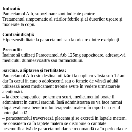
Indicatii:
Paracetamol Atb, supozitoare sunt indicate pentru:
Tratamentul simptomatic al stărilor febrile şi al durerilor uşoare şi
moderate la copii.
Contraindicații:
Hipersensibilitate la paracetamol sau la oricare dintre excipienţi.
Precautii:
Înainte să utilizaţi Paracetamol Atb 125mg supozitoare, adresaţi-vă
medicului dumneavoastră sau farmacistului.
Sarcina, alăptarea și fertilitatea:
Paracetamol Atb este destinat utilizării la copii cu vârsta sub 12 ani
dar în cazul în care o adolescentă sau o femeie de vârstă adultă
utilizează acest medicament trebuie avute în vedere următoarele
atenţionări:
– la doze terapeutice, pe termen scurt, medicamentul poate fi
administrat în cursul sarcinii, însă administrarea se va face numai
după evaluarea beneficiului terapeutic matern în raport cu riscul
potenţial la făt.
– paracetamolul traversează placenta şi se excretă în laptele matern.
Se consideră că în laptele matern se distribuie o cantitate
nesemnificativă de paracetamol dar se recomandă ca în perioada de