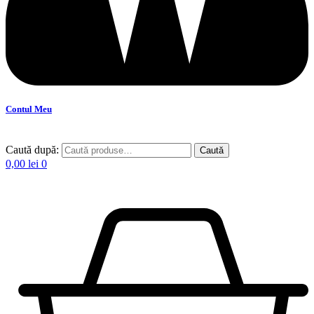
Contul Meu
Caută după:
Caută
0,00
lei
0