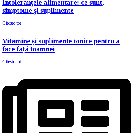
Intoleranțele alimentare: ce sunt,
simptome și suplimente
Citește tot
Vitamine și suplimente tonice pentru a
face față toamnei
Citește tot