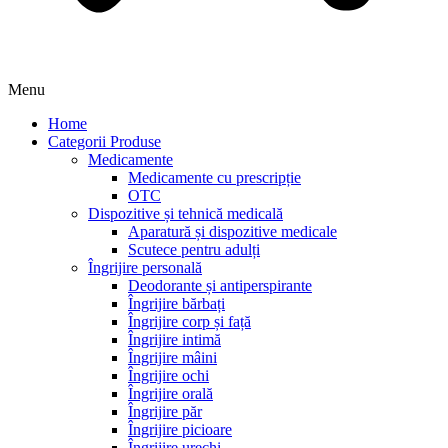
Menu
Home
Categorii Produse
Medicamente
Medicamente cu prescripție
OTC
Dispozitive și tehnică medicală
Aparatură și dispozitive medicale
Scutece pentru adulți
Îngrijire personală
Deodorante și antiperspirante
Îngrijire bărbați
Îngrijire corp și față
Îngrijire intimă
Îngrijire mâini
Îngrijire ochi
Îngrijire orală
Îngrijire păr
Îngrijire picioare
Îngrijire urechi