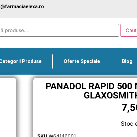
@farmaciaelexa.ro
Caut
Categorii Produse
Oferte Speciale
Blog
PANADOL RAPID 500 
GLAXOSMIT
7,
Stoc 
SKU
W64146001