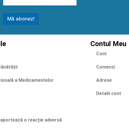
Mă abonez!
ile
Contul Meu
Cont
Sănătății
Comenzi
țională a Medicamentelor
Adrese
Detalii cont
portează o reacție adversă