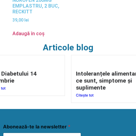
NUROFEN 200MG
EMPLASTRU, 2 BUC,
RECKITT
39,00
lei
Adaugă în coș
Articole blog
 Diabetului 14
Intoleranțele alimenta
mbrie
ce sunt, simptome și
suplimente
 tot
Citește tot
Abonează-te la newsletter
*