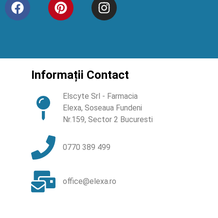
Informații Contact
Elscyte Srl - Farmacia
Elexa, Soseaua Fundeni
Nr.159, Sector 2 Bucuresti
0770 389 499
office@elexa.ro