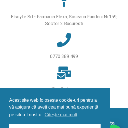
Elscyte Srl - Farmacia Elexa, Soseaua Fundeni Nr.159,
Sector 2 Bucuresti
0770 389 499
office@elexa.ro
Acest site web folosește cookie-uri pentru a
vă asigura că aveți cea mai bună experiență
pe site-ul nostru.
Citește mai mult
Farmacia Elexa © 2024 – Site actualizat la data