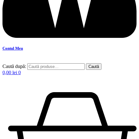
Contul Meu
Caută după:
Caută
0,00
lei
0