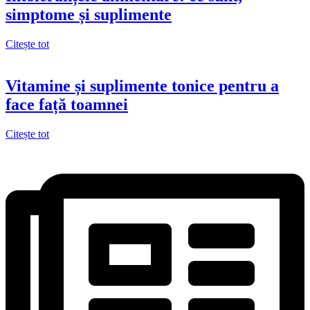
simptome și suplimente
Citește tot
Vitamine și suplimente tonice pentru a
face față toamnei
Citește tot