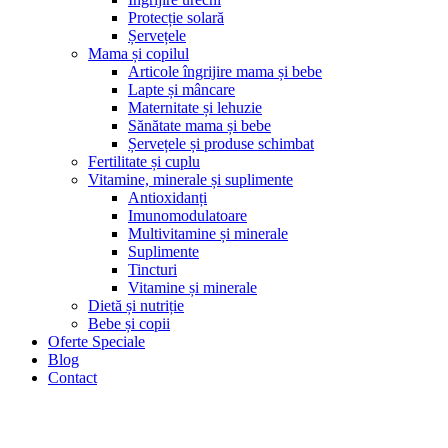
Protecție solară
Șervețele
Mama și copilul
Articole îngrijire mama și bebe
Lapte și mâncare
Maternitate și lehuzie
Sănătate mama și bebe
Șervețele și produse schimbat
Fertilitate și cuplu
Vitamine, minerale și suplimente
Antioxidanți
Imunomodulatoare
Multivitamine și minerale
Suplimente
Tincturi
Vitamine și minerale
Dietă și nutriție
Bebe și copii
Oferte Speciale
Blog
Contact