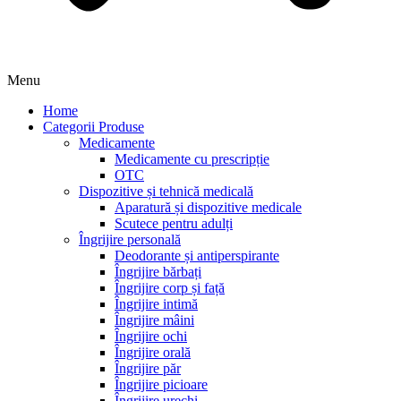
Menu
Home
Categorii Produse
Medicamente
Medicamente cu prescripție
OTC
Dispozitive și tehnică medicală
Aparatură și dispozitive medicale
Scutece pentru adulți
Îngrijire personală
Deodorante și antiperspirante
Îngrijire bărbați
Îngrijire corp și față
Îngrijire intimă
Îngrijire mâini
Îngrijire ochi
Îngrijire orală
Îngrijire păr
Îngrijire picioare
Îngrijire urechi