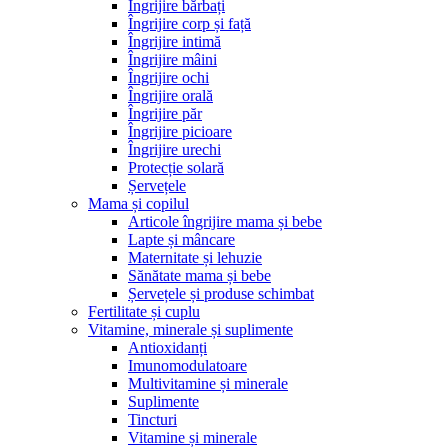
Îngrijire bărbați
Îngrijire corp și față
Îngrijire intimă
Îngrijire mâini
Îngrijire ochi
Îngrijire orală
Îngrijire păr
Îngrijire picioare
Îngrijire urechi
Protecție solară
Șervețele
Mama și copilul
Articole îngrijire mama și bebe
Lapte și mâncare
Maternitate și lehuzie
Sănătate mama și bebe
Șervețele și produse schimbat
Fertilitate și cuplu
Vitamine, minerale și suplimente
Antioxidanți
Imunomodulatoare
Multivitamine și minerale
Suplimente
Tincturi
Vitamine și minerale