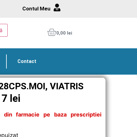
Contul Meu
ă
0,00
lei
Contact
8CPS.MOI, VIATRIS
17
lei
 din farmacie pe baza prescriptiei
epuizat