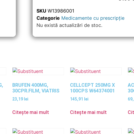
SKU
W13986001
Categorie
Medicamente cu prescripție
Nu există actualizări de stoc.
G,
BRUFEN 400MG,
CELLCEPT 250MG X
AC
30CPR.FILM, VIATRIS
100CPS W64374001
30
23,19
lei
145,91
lei
69
Citește mai mult
Citește mai mult
Ci