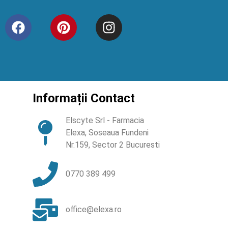
Informații Contact
Elscyte Srl - Farmacia
Elexa, Soseaua Fundeni
Nr.159, Sector 2 Bucuresti
0770 389 499
office@elexa.ro