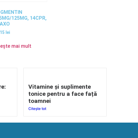
GMENTIN
5MG/125MG, 14CPR,
LAXO
,15
lei
tește mai mult
re:
Vitamine și suplimente
tonice pentru a face față
toamnei
Citește tot