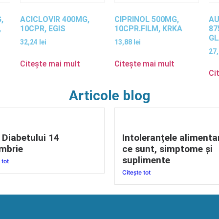
,
ACICLOVIR 400MG,
CIPRINOL 500MG,
AU
,
10CPR, EGIS
10CPR.FILM, KRKA
87
G
32,24
lei
13,88
lei
27
Citește mai mult
Citește mai mult
Ci
Articole blog
 Diabetului 14
Intoleranțele alimenta
mbrie
ce sunt, simptome și
suplimente
 tot
Citește tot