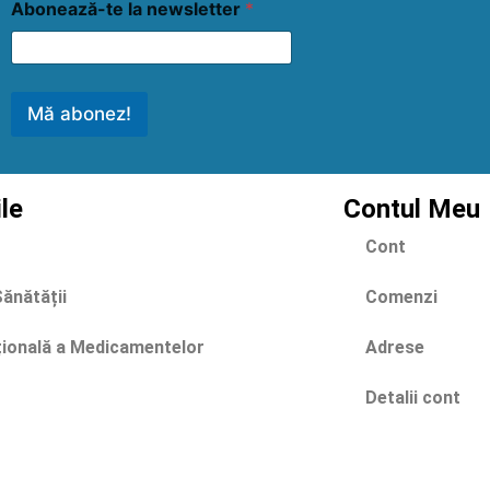
Abonează-te la newsletter
*
Mă abonez!
ile
Contul Meu
Cont
Sănătății
Comenzi
țională a Medicamentelor
Adrese
Detalii cont