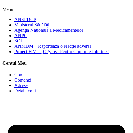
Menu
ANSPDCP
Ministerul Sănătății
Agenția Națională a Medicamentelor
ANPC
SOL
ANMDM – Raportează o reacție adversă
Proiect FIV – „O Șansă Pentru Cuplurile Infertile”
Contul Meu
Cont
Comenzi
Adrese
Detalii cont