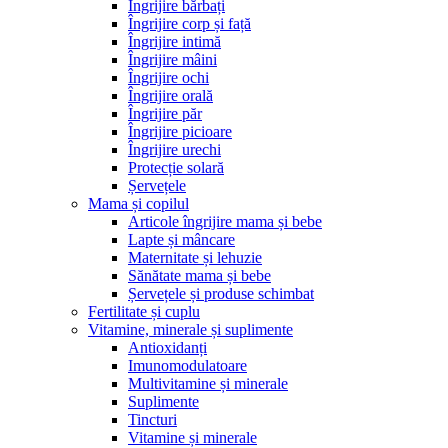
Îngrijire bărbați
Îngrijire corp și față
Îngrijire intimă
Îngrijire mâini
Îngrijire ochi
Îngrijire orală
Îngrijire păr
Îngrijire picioare
Îngrijire urechi
Protecție solară
Șervețele
Mama și copilul
Articole îngrijire mama și bebe
Lapte și mâncare
Maternitate și lehuzie
Sănătate mama și bebe
Șervețele și produse schimbat
Fertilitate și cuplu
Vitamine, minerale și suplimente
Antioxidanți
Imunomodulatoare
Multivitamine și minerale
Suplimente
Tincturi
Vitamine și minerale