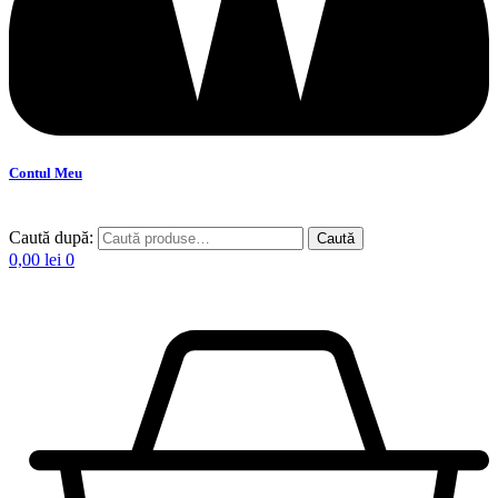
Contul Meu
Caută după:
Caută
0,00
lei
0