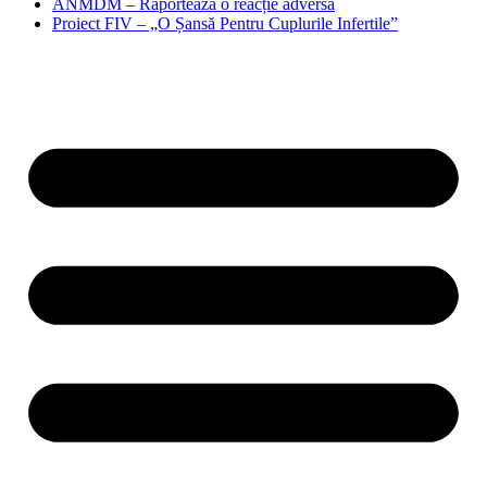
ANMDM – Raportează o reacție adversă
Proiect FIV – „O Șansă Pentru Cuplurile Infertile”