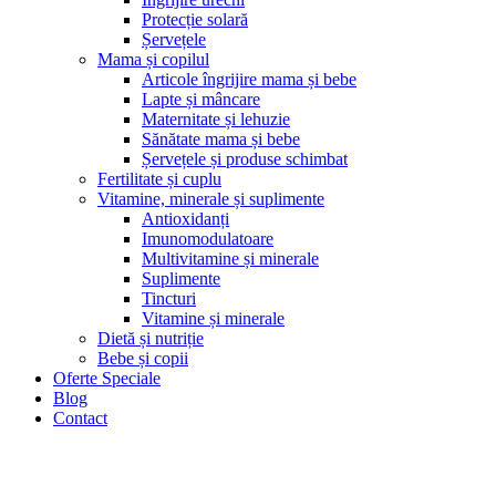
Protecție solară
Șervețele
Mama și copilul
Articole îngrijire mama și bebe
Lapte și mâncare
Maternitate și lehuzie
Sănătate mama și bebe
Șervețele și produse schimbat
Fertilitate și cuplu
Vitamine, minerale și suplimente
Antioxidanți
Imunomodulatoare
Multivitamine și minerale
Suplimente
Tincturi
Vitamine și minerale
Dietă și nutriție
Bebe și copii
Oferte Speciale
Blog
Contact