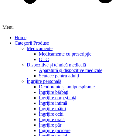
Menu
Home
Categorii Produse
Medicamente
Medicamente cu prescripție
OTC
Dispozitive și tehnică medicală
Aparatură și dispozitive medicale
Scutece pentru adulți
Îngrijire personală
Deodorante și antiperspirante
Îngrijire bărbați
Îngrijire corp și față
Îngrijire intimă
Îngrijire mâini
Îngrijire ochi
Îngrijire orală
Îngrijire păr
Îngrijire picioare
Îngrijire urechi