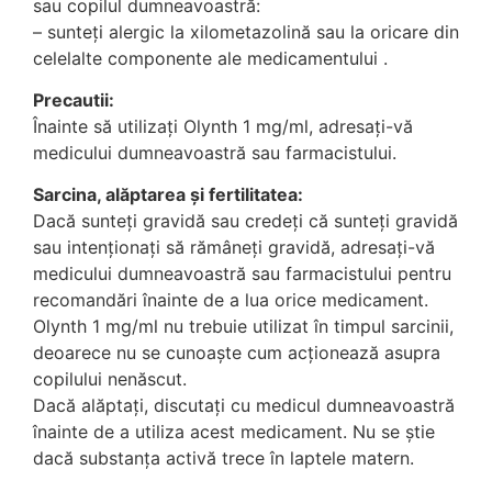
sau copilul dumneavoastră:
– sunteţi alergic la xilometazolină sau la oricare din
celelalte componente ale medicamentului .
Precautii:
Înainte să utilizaţi Olynth 1 mg/ml, adresaţi-vă
medicului dumneavoastră sau farmacistului.
Sarcina, alăptarea și fertilitatea:
Dacă sunteţi gravidă sau credeţi că sunteţi gravidă
sau intenţionaţi să rămâneţi gravidă, adresaţi-vă
medicului dumneavoastră sau farmacistului pentru
recomandări înainte de a lua orice medicament.
Olynth 1 mg/ml nu trebuie utilizat în timpul sarcinii,
deoarece nu se cunoaşte cum acţionează asupra
copilului nenăscut.
Dacă alăptaţi, discutaţi cu medicul dumneavoastră
înainte de a utiliza acest medicament. Nu se ştie
dacă substanţa activă trece în laptele matern.