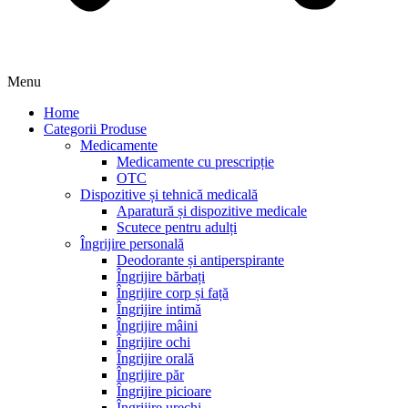
Menu
Home
Categorii Produse
Medicamente
Medicamente cu prescripție
OTC
Dispozitive și tehnică medicală
Aparatură și dispozitive medicale
Scutece pentru adulți
Îngrijire personală
Deodorante și antiperspirante
Îngrijire bărbați
Îngrijire corp și față
Îngrijire intimă
Îngrijire mâini
Îngrijire ochi
Îngrijire orală
Îngrijire păr
Îngrijire picioare
Îngrijire urechi