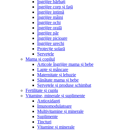
Îngrijire bărbați
Îngrijire corp și față
Îngrijire intimă
Îngrijire mâini
Îngrijire ochi
Îngrijire orală
Îngrijire păr
Îngrijire picioare
Îngrijire urechi
Protecție solară
Șervețele
Mama și copilul
Articole îngrijire mama și bebe
Lapte și mâncare
Maternitate și lehuzie
Sănătate mama și bebe
Șervețele și produse schimbat
Fertilitate și cuplu
Vitamine, minerale și suplimente
Antioxidanți
Imunomodulatoare
Multivitamine și minerale
Suplimente
Tincturi
Vitamine și minerale