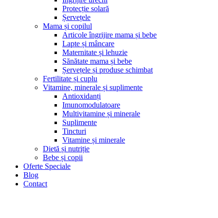
Protecție solară
Șervețele
Mama și copilul
Articole îngrijire mama și bebe
Lapte și mâncare
Maternitate și lehuzie
Sănătate mama și bebe
Șervețele și produse schimbat
Fertilitate și cuplu
Vitamine, minerale și suplimente
Antioxidanți
Imunomodulatoare
Multivitamine și minerale
Suplimente
Tincturi
Vitamine și minerale
Dietă și nutriție
Bebe și copii
Oferte Speciale
Blog
Contact