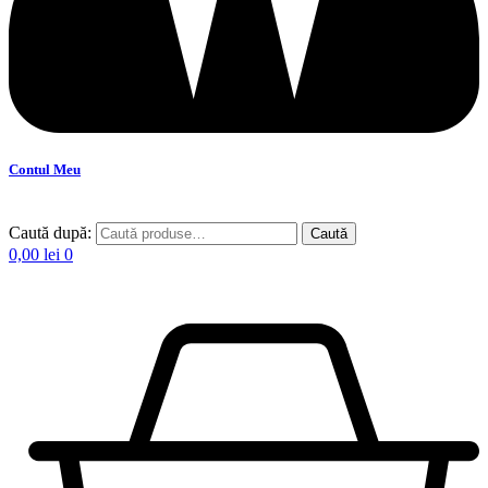
Contul Meu
Caută după:
Caută
0,00
lei
0