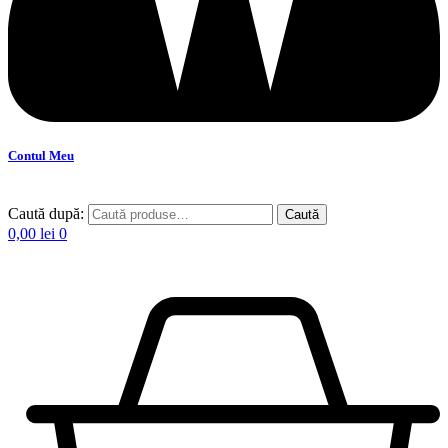
Contul Meu
Caută după:
Caută
0,00
lei
0