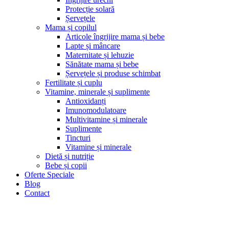
Protecție solară
Șervețele
Mama și copilul
Articole îngrijire mama și bebe
Lapte și mâncare
Maternitate și lehuzie
Sănătate mama și bebe
Șervețele și produse schimbat
Fertilitate și cuplu
Vitamine, minerale și suplimente
Antioxidanți
Imunomodulatoare
Multivitamine și minerale
Suplimente
Tincturi
Vitamine și minerale
Dietă și nutriție
Bebe și copii
Oferte Speciale
Blog
Contact