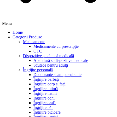
Menu
Home
Categorii Produse
Medicamente
Medicamente cu prescripție
OTC
Dispozitive și tehnică medicală
Aparatură și dispozitive medicale
Scutece pentru adulți
Îngrijire personală
Deodorante și antiperspirante
Îngrijire bărbați
Îngrijire corp și față
Îngrijire intimă
Îngrijire mâini
Îngrijire ochi
Îngrijire orală
Îngrijire păr
Îngrijire picioare
Îngrijire urechi