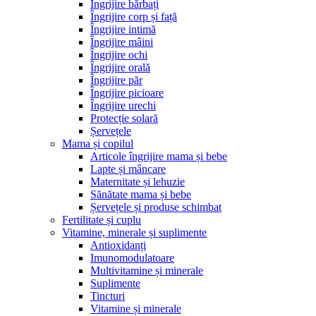
Îngrijire bărbați
Îngrijire corp și față
Îngrijire intimă
Îngrijire mâini
Îngrijire ochi
Îngrijire orală
Îngrijire păr
Îngrijire picioare
Îngrijire urechi
Protecție solară
Șervețele
Mama și copilul
Articole îngrijire mama și bebe
Lapte și mâncare
Maternitate și lehuzie
Sănătate mama și bebe
Șervețele și produse schimbat
Fertilitate și cuplu
Vitamine, minerale și suplimente
Antioxidanți
Imunomodulatoare
Multivitamine și minerale
Suplimente
Tincturi
Vitamine și minerale