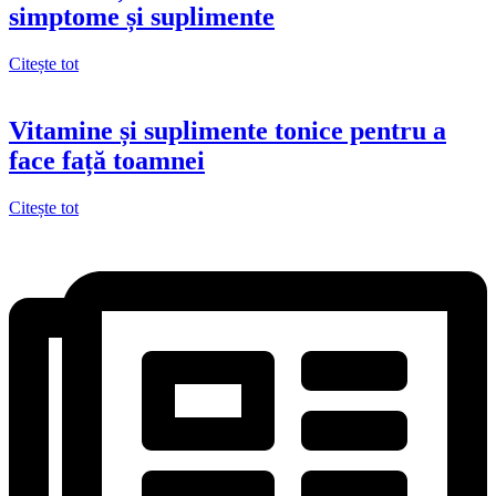
simptome și suplimente
Citește tot
Vitamine și suplimente tonice pentru a
face față toamnei
Citește tot