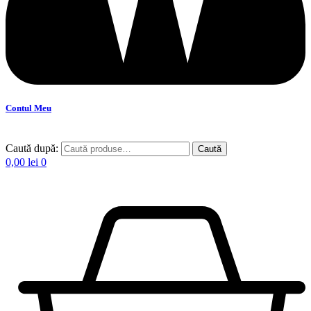
Contul Meu
Caută după:
Caută
0,00
lei
0