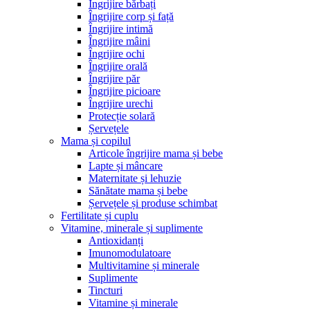
Îngrijire bărbați
Îngrijire corp și față
Îngrijire intimă
Îngrijire mâini
Îngrijire ochi
Îngrijire orală
Îngrijire păr
Îngrijire picioare
Îngrijire urechi
Protecție solară
Șervețele
Mama și copilul
Articole îngrijire mama și bebe
Lapte și mâncare
Maternitate și lehuzie
Sănătate mama și bebe
Șervețele și produse schimbat
Fertilitate și cuplu
Vitamine, minerale și suplimente
Antioxidanți
Imunomodulatoare
Multivitamine și minerale
Suplimente
Tincturi
Vitamine și minerale