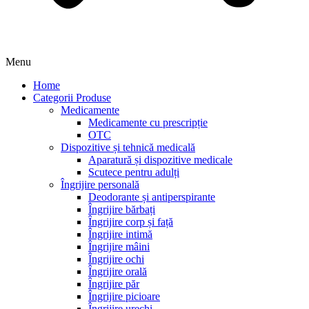
Menu
Home
Categorii Produse
Medicamente
Medicamente cu prescripție
OTC
Dispozitive și tehnică medicală
Aparatură și dispozitive medicale
Scutece pentru adulți
Îngrijire personală
Deodorante și antiperspirante
Îngrijire bărbați
Îngrijire corp și față
Îngrijire intimă
Îngrijire mâini
Îngrijire ochi
Îngrijire orală
Îngrijire păr
Îngrijire picioare
Îngrijire urechi