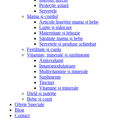
Protecție solară
Șervețele
Mama și copilul
Articole îngrijire mama și bebe
Lapte și mâncare
Maternitate și lehuzie
Sănătate mama și bebe
Șervețele și produse schimbat
Fertilitate și cuplu
Vitamine, minerale și suplimente
Antioxidanți
Imunomodulatoare
Multivitamine și minerale
Suplimente
Tincturi
Vitamine și minerale
Dietă și nutriție
Bebe și copii
Oferte Speciale
Blog
Contact