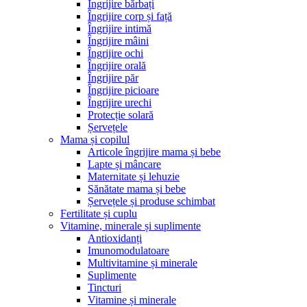
Îngrijire bărbați
Îngrijire corp și față
Îngrijire intimă
Îngrijire mâini
Îngrijire ochi
Îngrijire orală
Îngrijire păr
Îngrijire picioare
Îngrijire urechi
Protecție solară
Șervețele
Mama și copilul
Articole îngrijire mama și bebe
Lapte și mâncare
Maternitate și lehuzie
Sănătate mama și bebe
Șervețele și produse schimbat
Fertilitate și cuplu
Vitamine, minerale și suplimente
Antioxidanți
Imunomodulatoare
Multivitamine și minerale
Suplimente
Tincturi
Vitamine și minerale