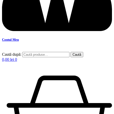
Contul Meu
Caută după:
Caută
0,00
lei
0