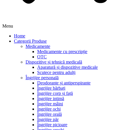
Menu
Home
Categorii Produse
Medicamente
Medicamente cu prescripție
OTC
Dispozitive și tehnică medicală
Aparatură și dispozitive medicale
Scutece pentru adulți
Îngrijire personală
Deodorante și antiperspirante
Îngrijire bărbați
Îngrijire corp și față
Îngrijire intimă
Îngrijire mâini
Îngrijire ochi
Îngrijire orală
Îngrijire păr
Îngrijire picioare
Îngrijire urechi