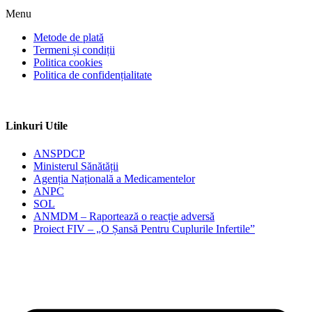
Menu
Metode de plată
Termeni și condiții
Politica cookies
Politica de confidențialitate
Linkuri Utile
ANSPDCP
Ministerul Sănătății
Agenția Națională a Medicamentelor
ANPC
SOL
ANMDM – Raportează o reacție adversă
Proiect FIV – „O Șansă Pentru Cuplurile Infertile”