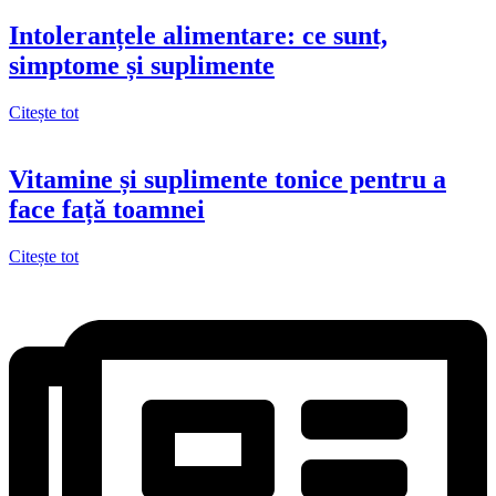
Intoleranțele alimentare: ce sunt,
simptome și suplimente
Citește tot
Vitamine și suplimente tonice pentru a
face față toamnei
Citește tot