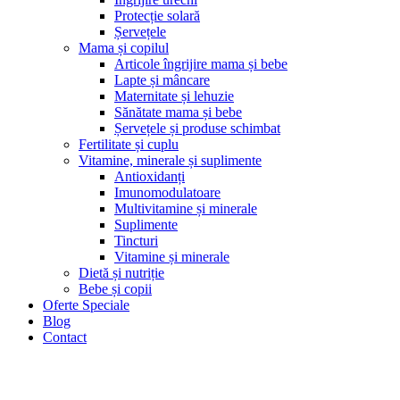
Protecție solară
Șervețele
Mama și copilul
Articole îngrijire mama și bebe
Lapte și mâncare
Maternitate și lehuzie
Sănătate mama și bebe
Șervețele și produse schimbat
Fertilitate și cuplu
Vitamine, minerale și suplimente
Antioxidanți
Imunomodulatoare
Multivitamine și minerale
Suplimente
Tincturi
Vitamine și minerale
Dietă și nutriție
Bebe și copii
Oferte Speciale
Blog
Contact