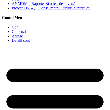
ANMDM – Raportează o reacție adversă
Proiect FIV – „O Șansă Pentru Cuplurile Infertile”
Contul Meu
Cont
Comenzi
Adrese
Detalii cont