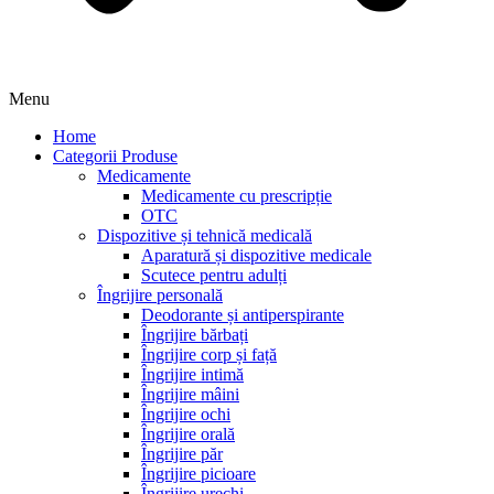
Menu
Home
Categorii Produse
Medicamente
Medicamente cu prescripție
OTC
Dispozitive și tehnică medicală
Aparatură și dispozitive medicale
Scutece pentru adulți
Îngrijire personală
Deodorante și antiperspirante
Îngrijire bărbați
Îngrijire corp și față
Îngrijire intimă
Îngrijire mâini
Îngrijire ochi
Îngrijire orală
Îngrijire păr
Îngrijire picioare
Îngrijire urechi