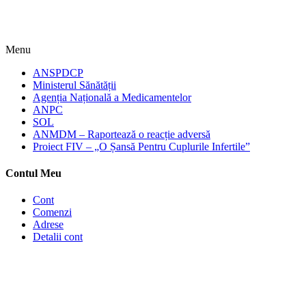
Menu
ANSPDCP
Ministerul Sănătății
Agenția Națională a Medicamentelor
ANPC
SOL
ANMDM – Raportează o reacție adversă
Proiect FIV – „O Șansă Pentru Cuplurile Infertile”
Contul Meu
Cont
Comenzi
Adrese
Detalii cont