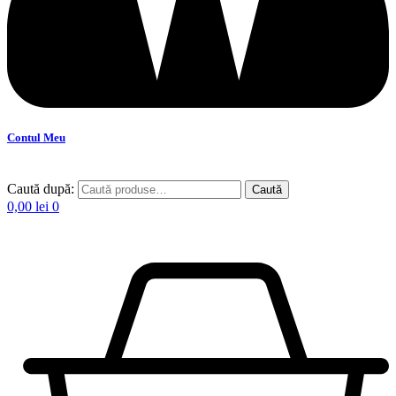
Contul Meu
Caută după:
Caută
0,00
lei
0