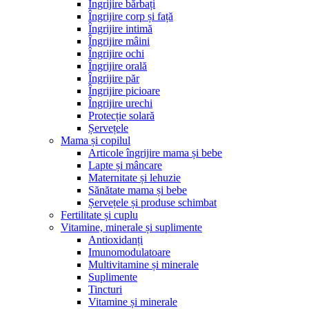
Îngrijire bărbați
Îngrijire corp și față
Îngrijire intimă
Îngrijire mâini
Îngrijire ochi
Îngrijire orală
Îngrijire păr
Îngrijire picioare
Îngrijire urechi
Protecție solară
Șervețele
Mama și copilul
Articole îngrijire mama și bebe
Lapte și mâncare
Maternitate și lehuzie
Sănătate mama și bebe
Șervețele și produse schimbat
Fertilitate și cuplu
Vitamine, minerale și suplimente
Antioxidanți
Imunomodulatoare
Multivitamine și minerale
Suplimente
Tincturi
Vitamine și minerale