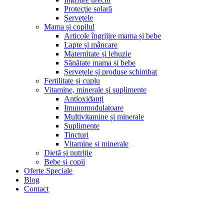
Protecție solară
Șervețele
Mama și copilul
Articole îngrijire mama și bebe
Lapte și mâncare
Maternitate și lehuzie
Sănătate mama și bebe
Șervețele și produse schimbat
Fertilitate și cuplu
Vitamine, minerale și suplimente
Antioxidanți
Imunomodulatoare
Multivitamine și minerale
Suplimente
Tincturi
Vitamine și minerale
Dietă și nutriție
Bebe și copii
Oferte Speciale
Blog
Contact