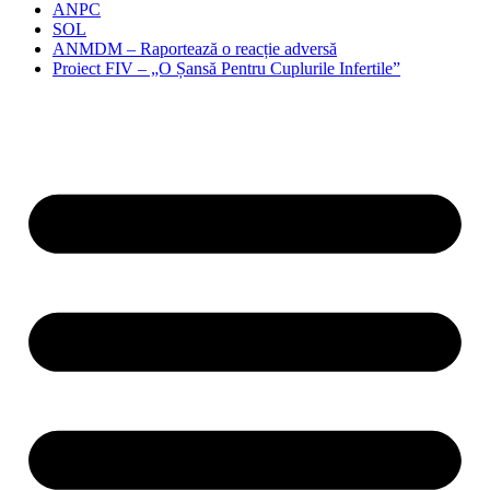
ANPC
SOL
ANMDM – Raportează o reacție adversă
Proiect FIV – „O Șansă Pentru Cuplurile Infertile”