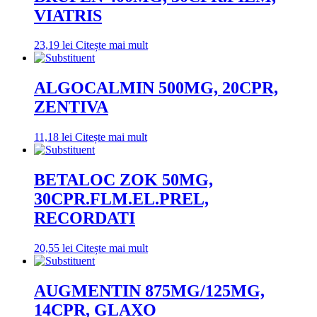
VIATRIS
23,19
lei
Citește mai mult
ALGOCALMIN 500MG, 20CPR,
ZENTIVA
11,18
lei
Citește mai mult
BETALOC ZOK 50MG,
30CPR.FLM.EL.PREL,
RECORDATI
20,55
lei
Citește mai mult
AUGMENTIN 875MG/125MG,
14CPR, GLAXO