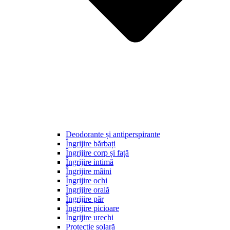
Deodorante și antiperspirante
Îngrijire bărbați
Îngrijire corp și față
Îngrijire intimă
Îngrijire mâini
Îngrijire ochi
Îngrijire orală
Îngrijire păr
Îngrijire picioare
Îngrijire urechi
Protecție solară