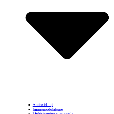
Antioxidanți
Imunomodulatoare
Multivitamine și minerale