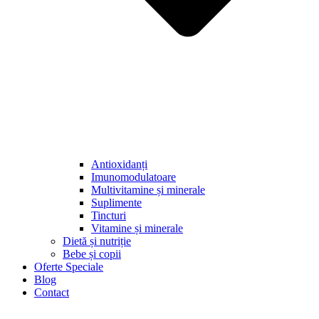
Antioxidanți
Imunomodulatoare
Multivitamine și minerale
Suplimente
Tincturi
Vitamine și minerale
Dietă și nutriție
Bebe și copii
Oferte Speciale
Blog
Contact