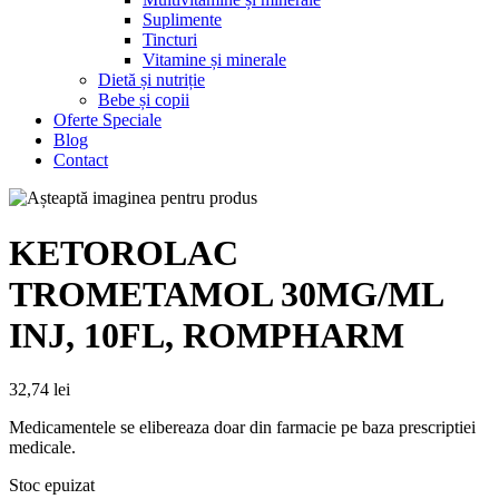
Suplimente
Tincturi
Vitamine și minerale
Dietă și nutriție
Bebe și copii
Oferte Speciale
Blog
Contact
KETOROLAC
TROMETAMOL 30MG/ML
INJ, 10FL, ROMPHARM
32,74
lei
Medicamentele se elibereaza doar din farmacie pe baza prescriptiei
medicale.
Stoc epuizat