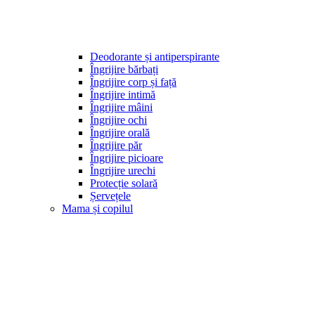
Deodorante și antiperspirante
Îngrijire bărbați
Îngrijire corp și față
Îngrijire intimă
Îngrijire mâini
Îngrijire ochi
Îngrijire orală
Îngrijire păr
Îngrijire picioare
Îngrijire urechi
Protecție solară
Șervețele
Mama și copilul