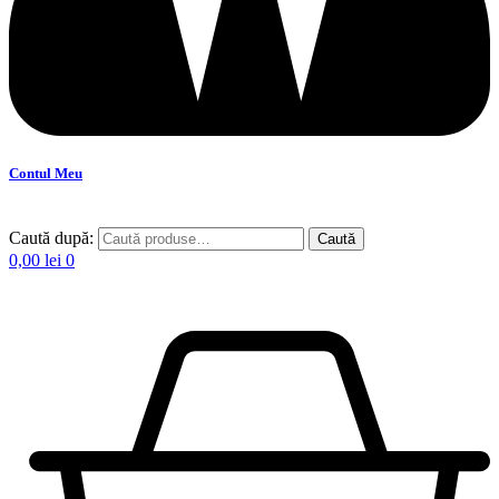
Contul Meu
Caută după:
Caută
0,00
lei
0