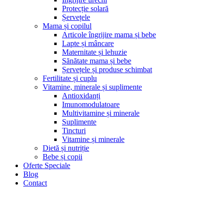
Protecție solară
Șervețele
Mama și copilul
Articole îngrijire mama și bebe
Lapte și mâncare
Maternitate și lehuzie
Sănătate mama și bebe
Șervețele și produse schimbat
Fertilitate și cuplu
Vitamine, minerale și suplimente
Antioxidanți
Imunomodulatoare
Multivitamine și minerale
Suplimente
Tincturi
Vitamine și minerale
Dietă și nutriție
Bebe și copii
Oferte Speciale
Blog
Contact