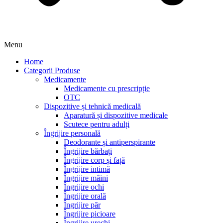
Menu
Home
Categorii Produse
Medicamente
Medicamente cu prescripție
OTC
Dispozitive și tehnică medicală
Aparatură și dispozitive medicale
Scutece pentru adulți
Îngrijire personală
Deodorante și antiperspirante
Îngrijire bărbați
Îngrijire corp și față
Îngrijire intimă
Îngrijire mâini
Îngrijire ochi
Îngrijire orală
Îngrijire păr
Îngrijire picioare
Îngrijire urechi