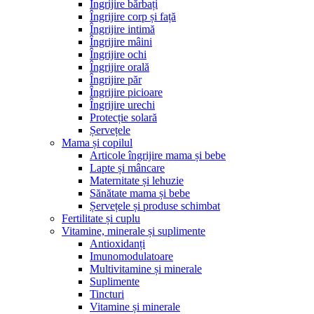
Îngrijire bărbați
Îngrijire corp și față
Îngrijire intimă
Îngrijire mâini
Îngrijire ochi
Îngrijire orală
Îngrijire păr
Îngrijire picioare
Îngrijire urechi
Protecție solară
Șervețele
Mama și copilul
Articole îngrijire mama și bebe
Lapte și mâncare
Maternitate și lehuzie
Sănătate mama și bebe
Șervețele și produse schimbat
Fertilitate și cuplu
Vitamine, minerale și suplimente
Antioxidanți
Imunomodulatoare
Multivitamine și minerale
Suplimente
Tincturi
Vitamine și minerale