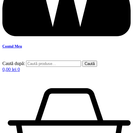
Contul Meu
Caută după:
Caută
0,00
lei
0