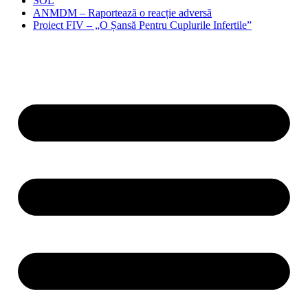
SOL
ANMDM – Raportează o reacție adversă
Proiect FIV – „O Șansă Pentru Cuplurile Infertile”