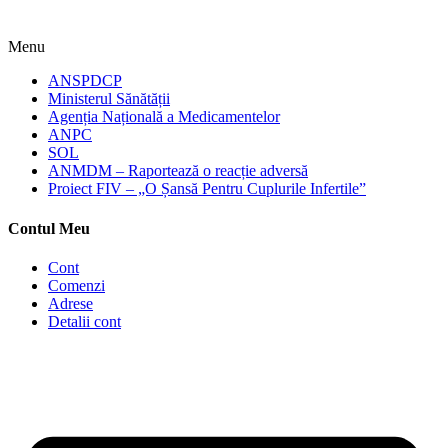
Menu
ANSPDCP
Ministerul Sănătății
Agenția Națională a Medicamentelor
ANPC
SOL
ANMDM – Raportează o reacție adversă
Proiect FIV – „O Șansă Pentru Cuplurile Infertile”
Contul Meu
Cont
Comenzi
Adrese
Detalii cont