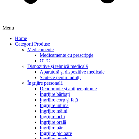
Menu
Home
Categorii Produse
Medicamente
Medicamente cu prescripție
OTC
Dispozitive și tehnică medicală
Aparatură și dispozitive medicale
Scutece pentru adulți
Îngrijire personală
Deodorante și antiperspirante
Îngrijire bărbați
Îngrijire corp și față
Îngrijire intimă
Îngrijire mâini
Îngrijire ochi
Îngrijire orală
Îngrijire păr
Îngrijire picioare
Îngrijire urechi