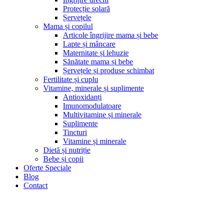
Protecție solară
Șervețele
Mama și copilul
Articole îngrijire mama și bebe
Lapte și mâncare
Maternitate și lehuzie
Sănătate mama și bebe
Șervețele și produse schimbat
Fertilitate și cuplu
Vitamine, minerale și suplimente
Antioxidanți
Imunomodulatoare
Multivitamine și minerale
Suplimente
Tincturi
Vitamine și minerale
Dietă și nutriție
Bebe și copii
Oferte Speciale
Blog
Contact