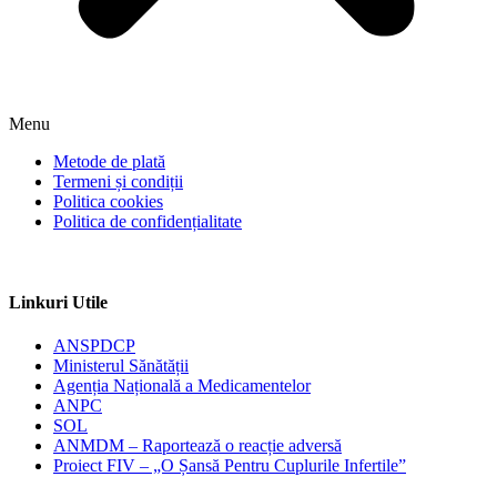
Menu
Metode de plată
Termeni și condiții
Politica cookies
Politica de confidențialitate
Linkuri Utile
ANSPDCP
Ministerul Sănătății
Agenția Națională a Medicamentelor
ANPC
SOL
ANMDM – Raportează o reacție adversă
Proiect FIV – „O Șansă Pentru Cuplurile Infertile”