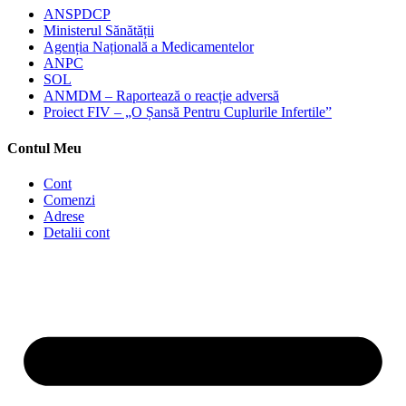
ANSPDCP
Ministerul Sănătății
Agenția Națională a Medicamentelor
ANPC
SOL
ANMDM – Raportează o reacție adversă
Proiect FIV – „O Șansă Pentru Cuplurile Infertile”
Contul Meu
Cont
Comenzi
Adrese
Detalii cont