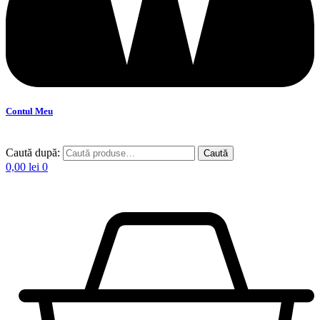
Contul Meu
Caută după:
Caută
0,00
lei
0