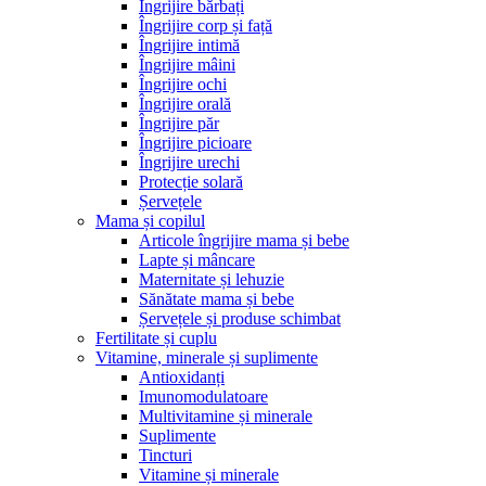
Îngrijire bărbați
Îngrijire corp și față
Îngrijire intimă
Îngrijire mâini
Îngrijire ochi
Îngrijire orală
Îngrijire păr
Îngrijire picioare
Îngrijire urechi
Protecție solară
Șervețele
Mama și copilul
Articole îngrijire mama și bebe
Lapte și mâncare
Maternitate și lehuzie
Sănătate mama și bebe
Șervețele și produse schimbat
Fertilitate și cuplu
Vitamine, minerale și suplimente
Antioxidanți
Imunomodulatoare
Multivitamine și minerale
Suplimente
Tincturi
Vitamine și minerale