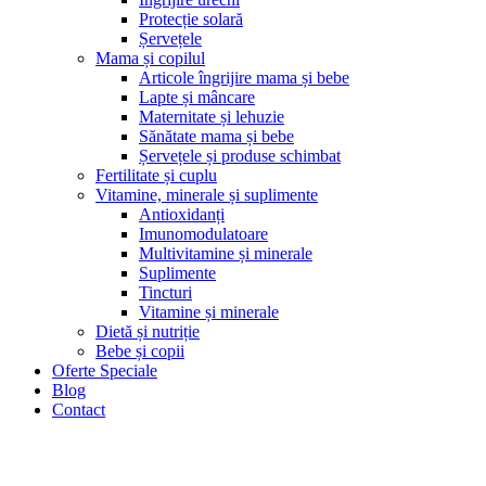
Protecție solară
Șervețele
Mama și copilul
Articole îngrijire mama și bebe
Lapte și mâncare
Maternitate și lehuzie
Sănătate mama și bebe
Șervețele și produse schimbat
Fertilitate și cuplu
Vitamine, minerale și suplimente
Antioxidanți
Imunomodulatoare
Multivitamine și minerale
Suplimente
Tincturi
Vitamine și minerale
Dietă și nutriție
Bebe și copii
Oferte Speciale
Blog
Contact