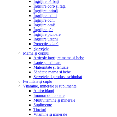
Îngrijire bărbați
Îngrijire corp și față
Îngrijire intimă
Îngrijire mâini
Îngrijire ochi
Îngrijire orală
Îngrijire păr
Îngrijire picioare
Îngrijire urechi
Protecție solară
Șervețele
Mama și copilul
Articole îngrijire mama și bebe
Lapte și mâncare
Maternitate și lehuzie
Sănătate mama și bebe
Șervețele și produse schimbat
Fertilitate și cuplu
Vitamine, minerale și suplimente
Antioxidanți
Imunomodulatoare
Multivitamine și minerale
Suplimente
Tincturi
Vitamine și minerale