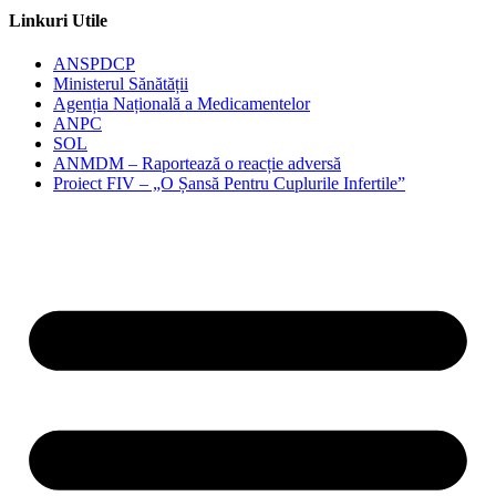
Linkuri Utile
ANSPDCP
Ministerul Sănătății
Agenția Națională a Medicamentelor
ANPC
SOL
ANMDM – Raportează o reacție adversă
Proiect FIV – „O Șansă Pentru Cuplurile Infertile”