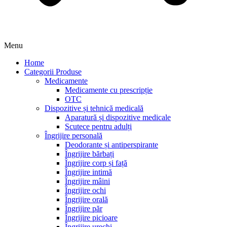
Menu
Home
Categorii Produse
Medicamente
Medicamente cu prescripție
OTC
Dispozitive și tehnică medicală
Aparatură și dispozitive medicale
Scutece pentru adulți
Îngrijire personală
Deodorante și antiperspirante
Îngrijire bărbați
Îngrijire corp și față
Îngrijire intimă
Îngrijire mâini
Îngrijire ochi
Îngrijire orală
Îngrijire păr
Îngrijire picioare
Îngrijire urechi