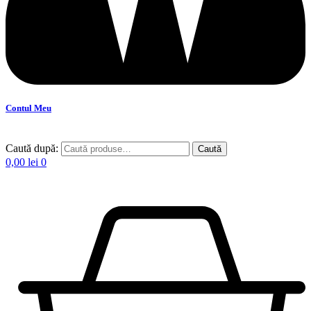
Contul Meu
Caută după:
Caută
0,00
lei
0