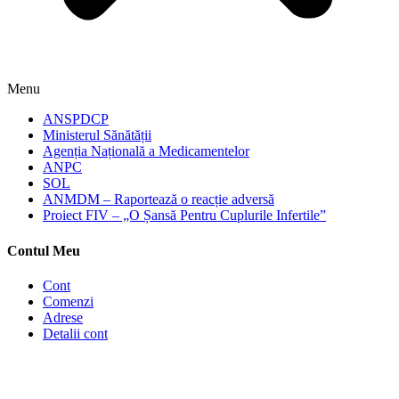
Menu
ANSPDCP
Ministerul Sănătății
Agenția Națională a Medicamentelor
ANPC
SOL
ANMDM – Raportează o reacție adversă
Proiect FIV – „O Șansă Pentru Cuplurile Infertile”
Contul Meu
Cont
Comenzi
Adrese
Detalii cont