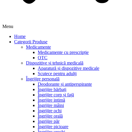
Menu
Home
Categorii Produse
Medicamente
Medicamente cu prescripție
OTC
Dispozitive și tehnică medicală
Aparatură și dispozitive medicale
Scutece pentru adulți
Îngrijire personală
Deodorante și antiperspirante
Îngrijire bărbați
Îngrijire corp și față
Îngrijire intimă
Îngrijire mâini
Îngrijire ochi
Îngrijire orală
Îngrijire păr
Îngrijire picioare
Îngrijire urechi