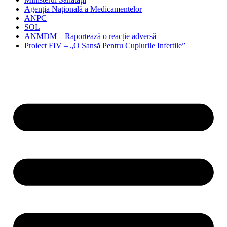
Agenția Națională a Medicamentelor
ANPC
SOL
ANMDM – Raportează o reacție adversă
Proiect FIV – „O Șansă Pentru Cuplurile Infertile”