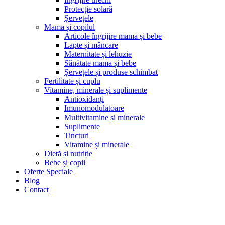
Protecție solară
Șervețele
Mama și copilul
Articole îngrijire mama și bebe
Lapte și mâncare
Maternitate și lehuzie
Sănătate mama și bebe
Șervețele și produse schimbat
Fertilitate și cuplu
Vitamine, minerale și suplimente
Antioxidanți
Imunomodulatoare
Multivitamine și minerale
Suplimente
Tincturi
Vitamine și minerale
Dietă și nutriție
Bebe și copii
Oferte Speciale
Blog
Contact