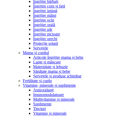
Îngrijire bărbați
Îngrijire corp și față
Îngrijire intimă
Îngrijire mâini
Îngrijire ochi
Îngrijire orală
Îngrijire păr
Îngrijire picioare
Îngrijire urechi
Protecție solară
Șervețele
Mama și copilul
Articole îngrijire mama și bebe
Lapte și mâncare
Maternitate și lehuzie
Sănătate mama și bebe
Șervețele și produse schimbat
Fertilitate și cuplu
Vitamine, minerale și suplimente
Antioxidanți
Imunomodulatoare
Multivitamine și minerale
Suplimente
Tincturi
Vitamine și minerale