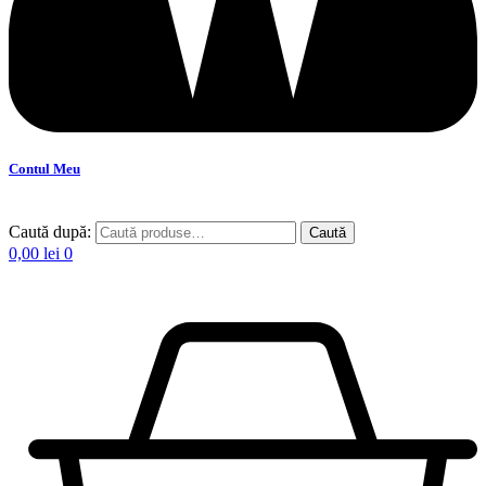
Contul Meu
Caută după:
Caută
0,00
lei
0