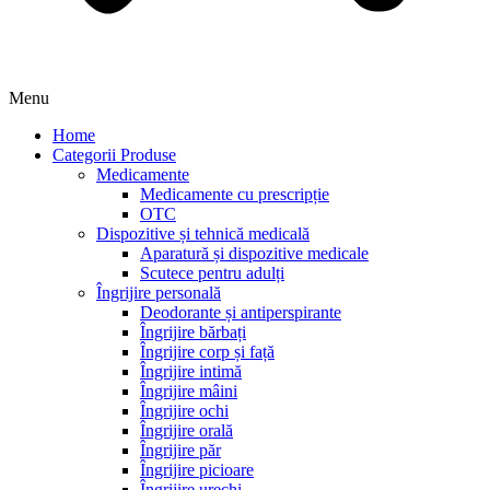
Menu
Home
Categorii Produse
Medicamente
Medicamente cu prescripție
OTC
Dispozitive și tehnică medicală
Aparatură și dispozitive medicale
Scutece pentru adulți
Îngrijire personală
Deodorante și antiperspirante
Îngrijire bărbați
Îngrijire corp și față
Îngrijire intimă
Îngrijire mâini
Îngrijire ochi
Îngrijire orală
Îngrijire păr
Îngrijire picioare
Îngrijire urechi