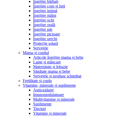
Îngrijire bărbați
Îngrijire corp și față
Îngrijire intimă
Îngrijire mâini
Îngrijire ochi
Îngrijire orală
Îngrijire păr
Îngrijire picioare
Îngrijire urechi
Protecție solară
Șervețele
Mama și copilul
Articole îngrijire mama și bebe
Lapte și mâncare
Maternitate și lehuzie
Sănătate mama și bebe
Șervețele și produse schimbat
Fertilitate și cuplu
Vitamine, minerale și suplimente
Antioxidanți
Imunomodulatoare
Multivitamine și minerale
Suplimente
Tincturi
Vitamine și minerale