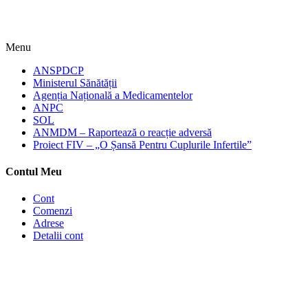
Menu
ANSPDCP
Ministerul Sănătății
Agenția Națională a Medicamentelor
ANPC
SOL
ANMDM – Raportează o reacție adversă
Proiect FIV – „O Șansă Pentru Cuplurile Infertile”
Contul Meu
Cont
Comenzi
Adrese
Detalii cont