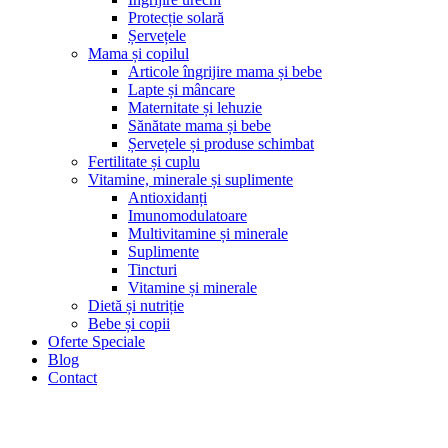
Protecție solară
Șervețele
Mama și copilul
Articole îngrijire mama și bebe
Lapte și mâncare
Maternitate și lehuzie
Sănătate mama și bebe
Șervețele și produse schimbat
Fertilitate și cuplu
Vitamine, minerale și suplimente
Antioxidanți
Imunomodulatoare
Multivitamine și minerale
Suplimente
Tincturi
Vitamine și minerale
Dietă și nutriție
Bebe și copii
Oferte Speciale
Blog
Contact