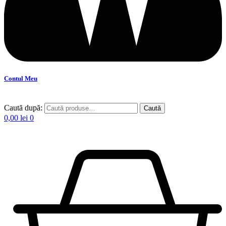
Contul Meu
Caută după:
Caută
0,00
lei
0