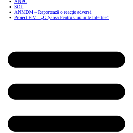
ANPC
SOL
ANMDM – Raportează o reacție adversă
Proiect FIV – „O Șansă Pentru Cuplurile Infertile”