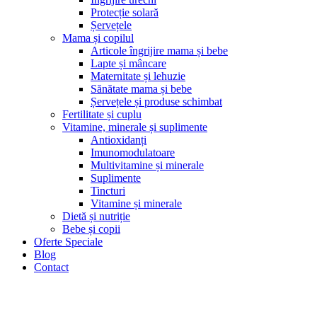
Protecție solară
Șervețele
Mama și copilul
Articole îngrijire mama și bebe
Lapte și mâncare
Maternitate și lehuzie
Sănătate mama și bebe
Șervețele și produse schimbat
Fertilitate și cuplu
Vitamine, minerale și suplimente
Antioxidanți
Imunomodulatoare
Multivitamine și minerale
Suplimente
Tincturi
Vitamine și minerale
Dietă și nutriție
Bebe și copii
Oferte Speciale
Blog
Contact