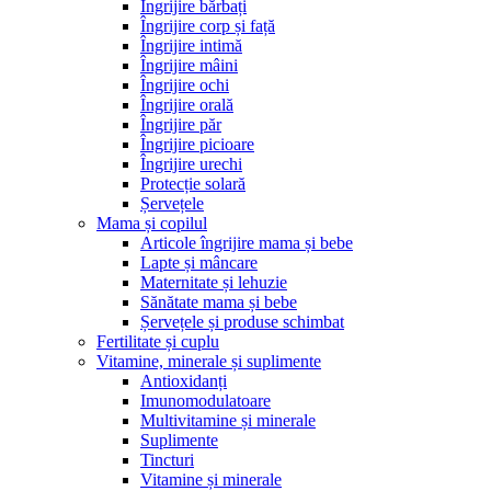
Îngrijire bărbați
Îngrijire corp și față
Îngrijire intimă
Îngrijire mâini
Îngrijire ochi
Îngrijire orală
Îngrijire păr
Îngrijire picioare
Îngrijire urechi
Protecție solară
Șervețele
Mama și copilul
Articole îngrijire mama și bebe
Lapte și mâncare
Maternitate și lehuzie
Sănătate mama și bebe
Șervețele și produse schimbat
Fertilitate și cuplu
Vitamine, minerale și suplimente
Antioxidanți
Imunomodulatoare
Multivitamine și minerale
Suplimente
Tincturi
Vitamine și minerale