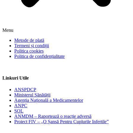
Menu
Metode de plată
Termeni și condiții
Politica cookies
Politica de confidențialitate
Linkuri Utile
ANSPDCP
Ministerul Sănătății
Agenția Națională a Medicamentelor
ANPC
SOL
ANMDM – Raportează o reacție adversă
Proiect FIV – „O Șansă Pentru Cuplurile Infertile”