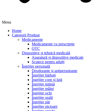
Menu
Home
Categorii Produse
Medicamente
Medicamente cu prescripție
OTC
Dispozitive și tehnică medicală
Aparatură și dispozitive medicale
Scutece pentru adulți
Îngrijire personală
Deodorante și antiperspirante
Îngrijire bărbați
Îngrijire corp și față
Îngrijire intimă
Îngrijire mâini
Îngrijire ochi
Îngrijire orală
Îngrijire păr
Îngrijire picioare
Îngrijire urechi