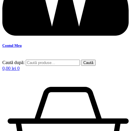
Contul Meu
Caută după:
Caută
0,00
lei
0