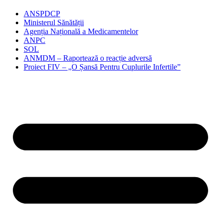
ANSPDCP
Ministerul Sănătății
Agenția Națională a Medicamentelor
ANPC
SOL
ANMDM – Raportează o reacție adversă
Proiect FIV – „O Șansă Pentru Cuplurile Infertile”