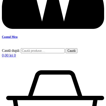
Contul Meu
Caută după:
Caută
0,00
lei
0