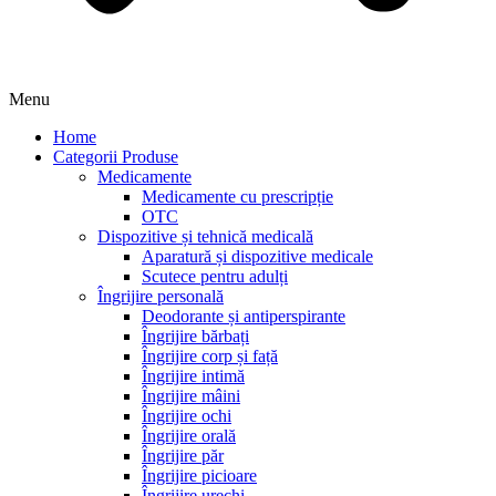
Menu
Home
Categorii Produse
Medicamente
Medicamente cu prescripție
OTC
Dispozitive și tehnică medicală
Aparatură și dispozitive medicale
Scutece pentru adulți
Îngrijire personală
Deodorante și antiperspirante
Îngrijire bărbați
Îngrijire corp și față
Îngrijire intimă
Îngrijire mâini
Îngrijire ochi
Îngrijire orală
Îngrijire păr
Îngrijire picioare
Îngrijire urechi