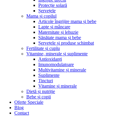
Protecție solară
Șervețele
Mama și copilul
Articole îngrijire mama și bebe
Lapte și mâncare
Maternitate și lehuzie
Sănătate mama și bebe
Șervețele și produse schimbat
Fertilitate și cuplu
Vitamine, minerale și suplimente
Antioxidanți
Imunomodulatoare
Multivitamine și minerale
Suplimente
Tincturi
Vitamine și minerale
Dietă și nutriție
Bebe și copii
Oferte Speciale
Blog
Contact