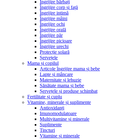
Îngrijire bărbați
Îngrijire corp și față
Îngrijire intimă
Îngrijire mâini
Îngrijire ochi
Îngrijire orală
Îngrijire păr
Îngrijire picioare
Îngrijire urechi
Protecție solară
Șervețele
Mama și copilul
Articole îngrijire mama și bebe
Lapte și mâncare
Maternitate și lehuzie
Sănătate mama și bebe
Șervețele și produse schimbat
Fertilitate și cuplu
Vitamine, minerale și suplimente
Antioxidanți
Imunomodulatoare
Multivitamine și minerale
Suplimente
Tincturi
Vitamine și minerale