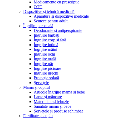
Medicamente cu prescripție
OTC
Dispozitive și tehnică medicală
Aparatură și dispozitive medicale
Scutece pentru adulți
Îngrijire personală
Deodorante și antiperspirante
Îngrijire bărbați
Îngrijire corp și față
Îngrijire intimă
Îngrijire mâini
Îngrijire ochi
Îngrijire orală
Îngrijire păr
Îngrijire picioare
Îngrijire urechi
Protecție solară
Șervețele
Mama și copilul
Articole îngrijire mama și bebe
Lapte și mâncare
Maternitate și lehuzie
Sănătate mama și bebe
Șervețele și produse schimbat
Fertilitate și cuplu