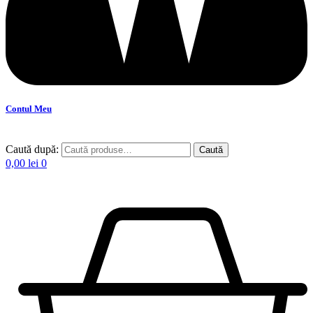
Contul Meu
Caută după:
Caută
0,00
lei
0