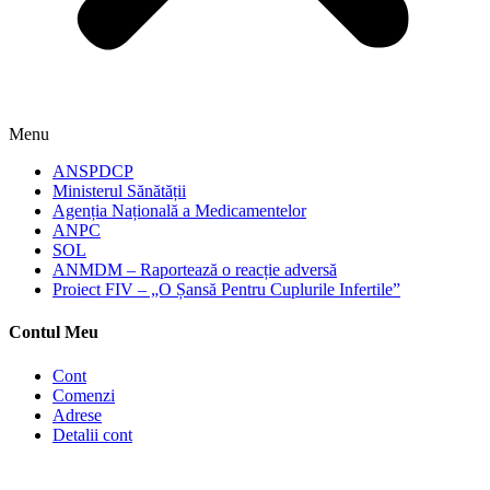
Menu
ANSPDCP
Ministerul Sănătății
Agenția Națională a Medicamentelor
ANPC
SOL
ANMDM – Raportează o reacție adversă
Proiect FIV – „O Șansă Pentru Cuplurile Infertile”
Contul Meu
Cont
Comenzi
Adrese
Detalii cont