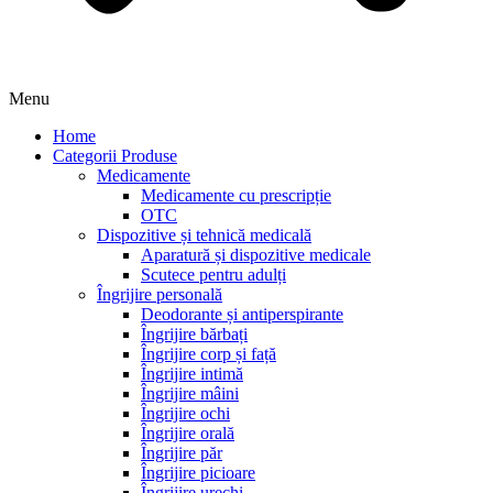
Menu
Home
Categorii Produse
Medicamente
Medicamente cu prescripție
OTC
Dispozitive și tehnică medicală
Aparatură și dispozitive medicale
Scutece pentru adulți
Îngrijire personală
Deodorante și antiperspirante
Îngrijire bărbați
Îngrijire corp și față
Îngrijire intimă
Îngrijire mâini
Îngrijire ochi
Îngrijire orală
Îngrijire păr
Îngrijire picioare
Îngrijire urechi