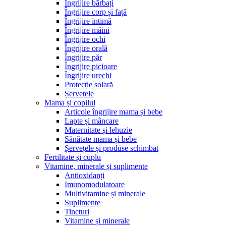
Îngrijire bărbați
Îngrijire corp și față
Îngrijire intimă
Îngrijire mâini
Îngrijire ochi
Îngrijire orală
Îngrijire păr
Îngrijire picioare
Îngrijire urechi
Protecție solară
Șervețele
Mama și copilul
Articole îngrijire mama și bebe
Lapte și mâncare
Maternitate și lehuzie
Sănătate mama și bebe
Șervețele și produse schimbat
Fertilitate și cuplu
Vitamine, minerale și suplimente
Antioxidanți
Imunomodulatoare
Multivitamine și minerale
Suplimente
Tincturi
Vitamine și minerale