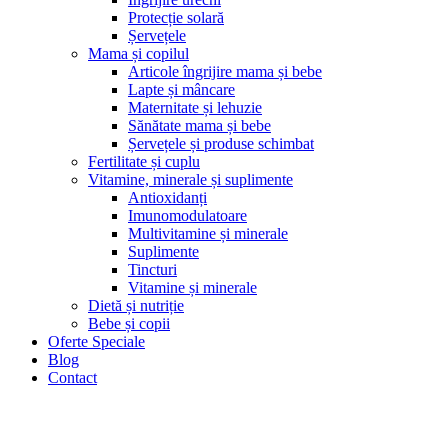
Protecție solară
Șervețele
Mama și copilul
Articole îngrijire mama și bebe
Lapte și mâncare
Maternitate și lehuzie
Sănătate mama și bebe
Șervețele și produse schimbat
Fertilitate și cuplu
Vitamine, minerale și suplimente
Antioxidanți
Imunomodulatoare
Multivitamine și minerale
Suplimente
Tincturi
Vitamine și minerale
Dietă și nutriție
Bebe și copii
Oferte Speciale
Blog
Contact