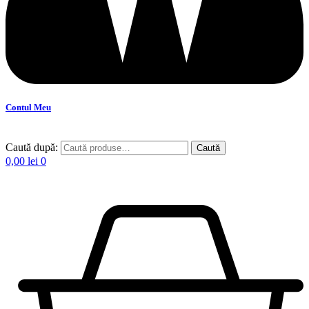
Contul Meu
Caută după:
Caută
0,00
lei
0