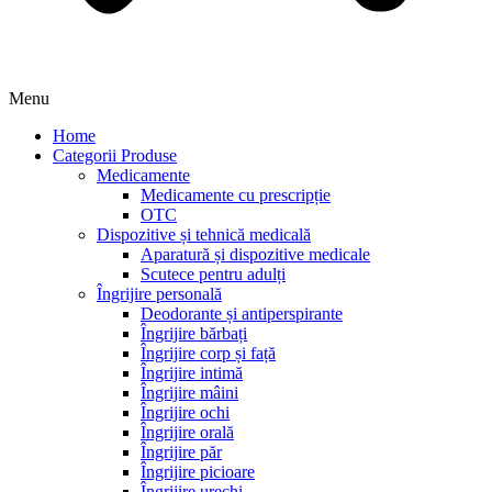
Menu
Home
Categorii Produse
Medicamente
Medicamente cu prescripție
OTC
Dispozitive și tehnică medicală
Aparatură și dispozitive medicale
Scutece pentru adulți
Îngrijire personală
Deodorante și antiperspirante
Îngrijire bărbați
Îngrijire corp și față
Îngrijire intimă
Îngrijire mâini
Îngrijire ochi
Îngrijire orală
Îngrijire păr
Îngrijire picioare
Îngrijire urechi