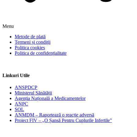
Menu
Metode de plată
Termeni și condiții
Politica cookies
Politica de confidențialitate
Linkuri Utile
ANSPDCP
Ministerul Sănătății
Agenția Națională a Medicamentelor
ANPC
SOL
ANMDM – Raportează o reacție adversă
Proiect FIV – „O Șansă Pentru Cuplurile Infertile”