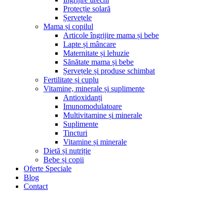
Protecție solară
Șervețele
Mama și copilul
Articole îngrijire mama și bebe
Lapte și mâncare
Maternitate și lehuzie
Sănătate mama și bebe
Șervețele și produse schimbat
Fertilitate și cuplu
Vitamine, minerale și suplimente
Antioxidanți
Imunomodulatoare
Multivitamine și minerale
Suplimente
Tincturi
Vitamine și minerale
Dietă și nutriție
Bebe și copii
Oferte Speciale
Blog
Contact