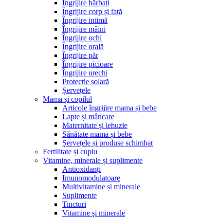
Îngrijire bărbați
Îngrijire corp și față
Îngrijire intimă
Îngrijire mâini
Îngrijire ochi
Îngrijire orală
Îngrijire păr
Îngrijire picioare
Îngrijire urechi
Protecție solară
Șervețele
Mama și copilul
Articole îngrijire mama și bebe
Lapte și mâncare
Maternitate și lehuzie
Sănătate mama și bebe
Șervețele și produse schimbat
Fertilitate și cuplu
Vitamine, minerale și suplimente
Antioxidanți
Imunomodulatoare
Multivitamine și minerale
Suplimente
Tincturi
Vitamine și minerale