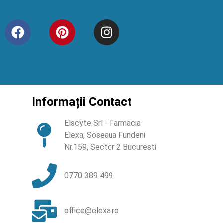
Informații Contact
Elscyte Srl - Farmacia
Elexa, Soseaua Fundeni
Nr.159, Sector 2 Bucuresti
0770 389 499
office@elexa.ro