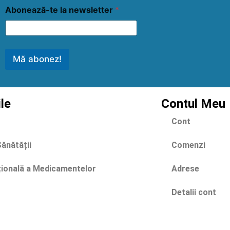
Abonează-te la newsletter
*
Mă abonez!
ile
Contul Meu
Cont
Sănătății
Comenzi
țională a Medicamentelor
Adrese
Detalii cont