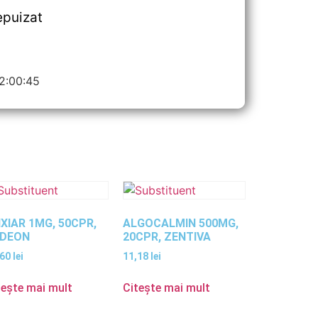
epuizat
02:00:45
XIAR 1MG, 50CPR,
ALGOCALMIN 500MG,
EDEON
20CPR, ZENTIVA
,60
lei
11,18
lei
tește mai mult
Citește mai mult