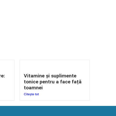
re:
Vitamine și suplimente
tonice pentru a face față
toamnei
Citește tot