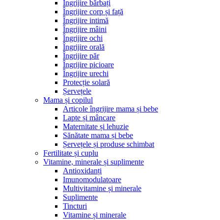
Îngrijire bărbați
Îngrijire corp și față
Îngrijire intimă
Îngrijire mâini
Îngrijire ochi
Îngrijire orală
Îngrijire păr
Îngrijire picioare
Îngrijire urechi
Protecție solară
Șervețele
Mama și copilul
Articole îngrijire mama și bebe
Lapte și mâncare
Maternitate și lehuzie
Sănătate mama și bebe
Șervețele și produse schimbat
Fertilitate și cuplu
Vitamine, minerale și suplimente
Antioxidanți
Imunomodulatoare
Multivitamine și minerale
Suplimente
Tincturi
Vitamine și minerale