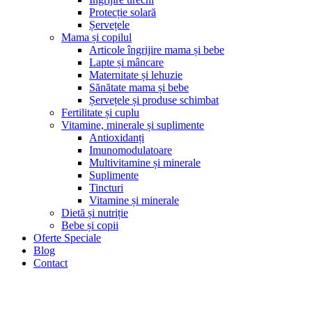
Protecție solară
Șervețele
Mama și copilul
Articole îngrijire mama și bebe
Lapte și mâncare
Maternitate și lehuzie
Sănătate mama și bebe
Șervețele și produse schimbat
Fertilitate și cuplu
Vitamine, minerale și suplimente
Antioxidanți
Imunomodulatoare
Multivitamine și minerale
Suplimente
Tincturi
Vitamine și minerale
Dietă și nutriție
Bebe și copii
Oferte Speciale
Blog
Contact