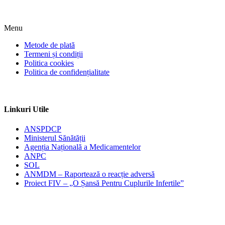
Menu
Metode de plată
Termeni și condiții
Politica cookies
Politica de confidențialitate
Linkuri Utile
ANSPDCP
Ministerul Sănătății
Agenția Națională a Medicamentelor
ANPC
SOL
ANMDM – Raportează o reacție adversă
Proiect FIV – „O Șansă Pentru Cuplurile Infertile”