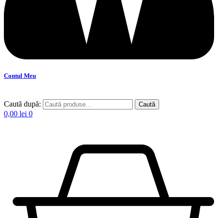
Contul Meu
Caută după:
Caută
0,00
lei
0