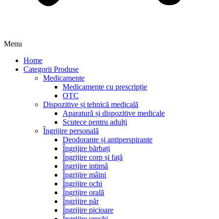
Menu
Home
Categorii Produse
Medicamente
Medicamente cu prescripție
OTC
Dispozitive și tehnică medicală
Aparatură și dispozitive medicale
Scutece pentru adulți
Îngrijire personală
Deodorante și antiperspirante
Îngrijire bărbați
Îngrijire corp și față
Îngrijire intimă
Îngrijire mâini
Îngrijire ochi
Îngrijire orală
Îngrijire păr
Îngrijire picioare
Îngrijire urechi