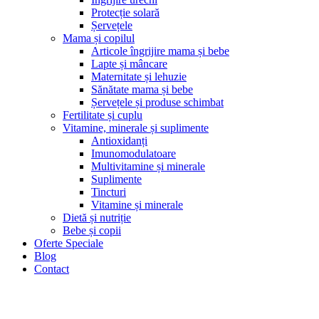
Protecție solară
Șervețele
Mama și copilul
Articole îngrijire mama și bebe
Lapte și mâncare
Maternitate și lehuzie
Sănătate mama și bebe
Șervețele și produse schimbat
Fertilitate și cuplu
Vitamine, minerale și suplimente
Antioxidanți
Imunomodulatoare
Multivitamine și minerale
Suplimente
Tincturi
Vitamine și minerale
Dietă și nutriție
Bebe și copii
Oferte Speciale
Blog
Contact