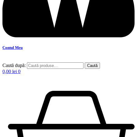
Contul Meu
Caută după:
Caută
0,00
lei
0