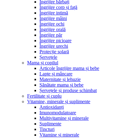
Îngrijire bărbați
Îngrijire corp și față
Îngrijire intimă
Îngrijire mâini
Îngrijire ochi
Îngrijire orală
Îngrijire păr
Îngrijire picioare
Îngrijire urechi
Protecție solară
Șervețele
Mama și copilul
Articole îngrijire mama și bebe
Lapte și mâncare
Maternitate și lehuzie
Sănătate mama și bebe
Șervețele și produse schimbat
Fertilitate și cuplu
Vitamine, minerale și suplimente
Antioxidanți
Imunomodulatoare
Multivitamine și minerale
Suplimente
Tincturi
Vitamine și minerale