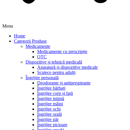
Menu
Home
Categorii Produse
Medicamente
Medicamente cu prescripție
OTC
Dispozitive și tehnică medicală
Aparatură și dispozitive medicale
Scutece pentru adulți
Îngrijire personală
Deodorante și antiperspirante
Îngrijire bărbați
Îngrijire corp și față
Îngrijire intimă
Îngrijire mâini
Îngrijire ochi
Îngrijire orală
Îngrijire păr
Îngrijire picioare
Îngrijire urechi