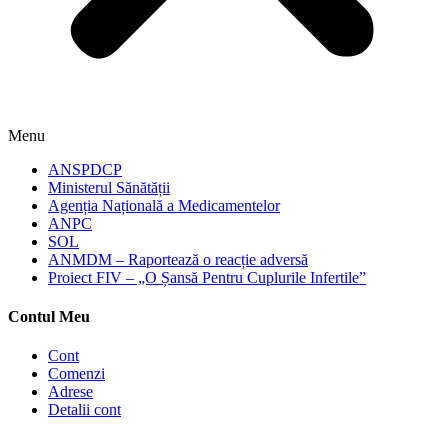
Menu
ANSPDCP
Ministerul Sănătății
Agenția Națională a Medicamentelor
ANPC
SOL
ANMDM – Raportează o reacție adversă
Proiect FIV – „O Șansă Pentru Cuplurile Infertile”
Contul Meu
Cont
Comenzi
Adrese
Detalii cont