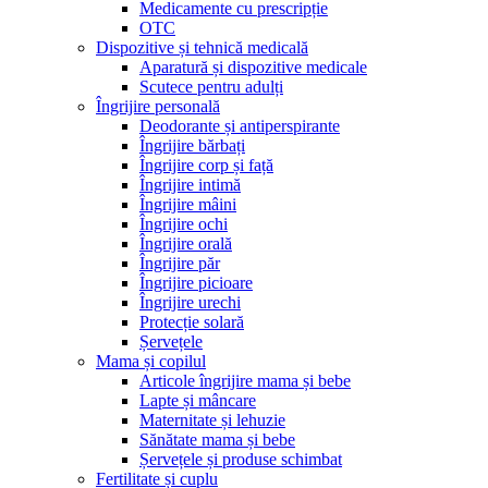
Medicamente cu prescripție
OTC
Dispozitive și tehnică medicală
Aparatură și dispozitive medicale
Scutece pentru adulți
Îngrijire personală
Deodorante și antiperspirante
Îngrijire bărbați
Îngrijire corp și față
Îngrijire intimă
Îngrijire mâini
Îngrijire ochi
Îngrijire orală
Îngrijire păr
Îngrijire picioare
Îngrijire urechi
Protecție solară
Șervețele
Mama și copilul
Articole îngrijire mama și bebe
Lapte și mâncare
Maternitate și lehuzie
Sănătate mama și bebe
Șervețele și produse schimbat
Fertilitate și cuplu