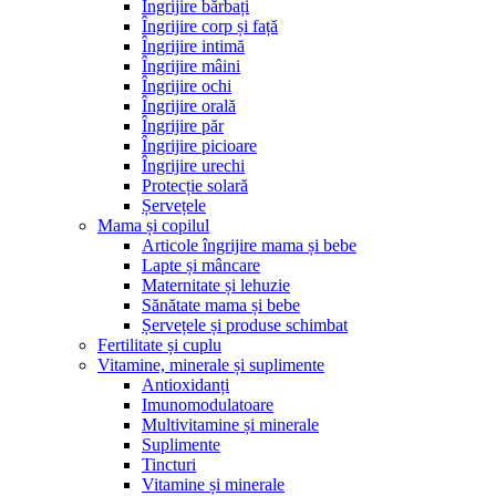
Îngrijire bărbați
Îngrijire corp și față
Îngrijire intimă
Îngrijire mâini
Îngrijire ochi
Îngrijire orală
Îngrijire păr
Îngrijire picioare
Îngrijire urechi
Protecție solară
Șervețele
Mama și copilul
Articole îngrijire mama și bebe
Lapte și mâncare
Maternitate și lehuzie
Sănătate mama și bebe
Șervețele și produse schimbat
Fertilitate și cuplu
Vitamine, minerale și suplimente
Antioxidanți
Imunomodulatoare
Multivitamine și minerale
Suplimente
Tincturi
Vitamine și minerale