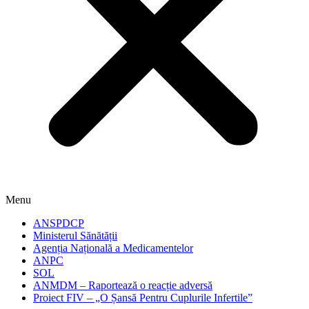
Menu
ANSPDCP
Ministerul Sănătății
Agenția Națională a Medicamentelor
ANPC
SOL
ANMDM – Raportează o reacție adversă
Proiect FIV – „O Șansă Pentru Cuplurile Infertile”