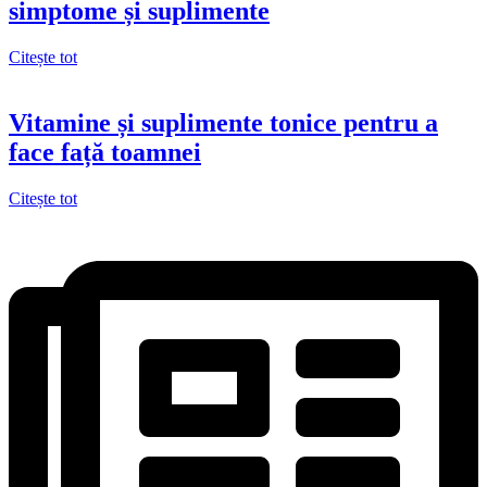
simptome și suplimente
Citește tot
Vitamine și suplimente tonice pentru a
face față toamnei
Citește tot