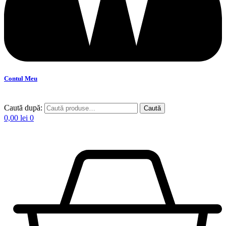
Contul Meu
Caută după:
Caută
0,00
lei
0