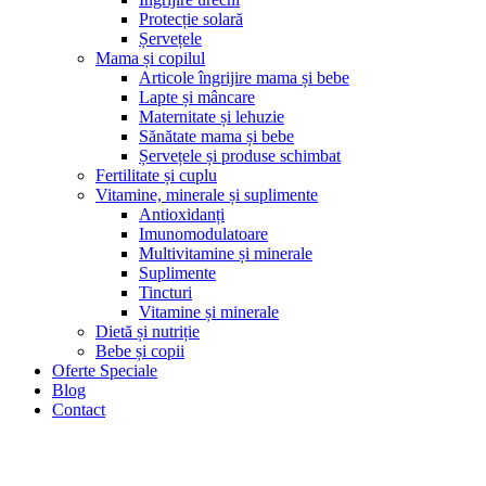
Protecție solară
Șervețele
Mama și copilul
Articole îngrijire mama și bebe
Lapte și mâncare
Maternitate și lehuzie
Sănătate mama și bebe
Șervețele și produse schimbat
Fertilitate și cuplu
Vitamine, minerale și suplimente
Antioxidanți
Imunomodulatoare
Multivitamine și minerale
Suplimente
Tincturi
Vitamine și minerale
Dietă și nutriție
Bebe și copii
Oferte Speciale
Blog
Contact