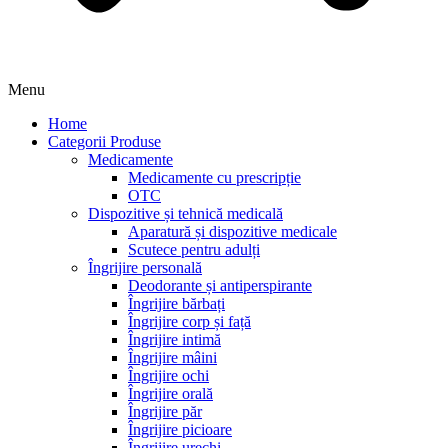
Menu
Home
Categorii Produse
Medicamente
Medicamente cu prescripție
OTC
Dispozitive și tehnică medicală
Aparatură și dispozitive medicale
Scutece pentru adulți
Îngrijire personală
Deodorante și antiperspirante
Îngrijire bărbați
Îngrijire corp și față
Îngrijire intimă
Îngrijire mâini
Îngrijire ochi
Îngrijire orală
Îngrijire păr
Îngrijire picioare
Îngrijire urechi