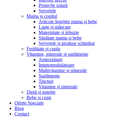
Protecție solară
Șervețele
Mama și copilul
Articole îngrijire mama și bebe
Lapte și mâncare
Maternitate și lehuzie
Sănătate mama și bebe
Șervețele și produse schimbat
Fertilitate și cuplu
Vitamine, minerale și suplimente
Antioxidanți
Imunomodulatoare
Multivitamine și minerale
Suplimente
Tincturi
Vitamine și minerale
Dietă și nutriție
Bebe și copii
Oferte Speciale
Blog
Contact