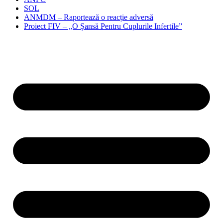
SOL
ANMDM – Raportează o reacție adversă
Proiect FIV – „O Șansă Pentru Cuplurile Infertile”