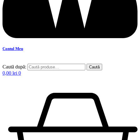
Contul Meu
Caută după:
Caută
0,00
lei
0