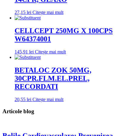
27,15
lei
Citește mai mult
CELLCEPT 250MG X 100CPS
W64374001
145,91
lei
Citește mai mult
BETALOC ZOK 50MG,
30CPR.FLM.EL.PREL,
RECORDATI
20,55
lei
Citește mai mult
Articole blog
Bolile Cardiovasculare: Prevenirea