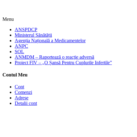
Menu
ANSPDCP
Ministerul Sănătății
Agenția Națională a Medicamentelor
ANPC
SOL
ANMDM – Raportează o reacție adversă
Proiect FIV – „O Șansă Pentru Cuplurile Infertile”
Contul Meu
Cont
Comenzi
Adrese
Detalii cont