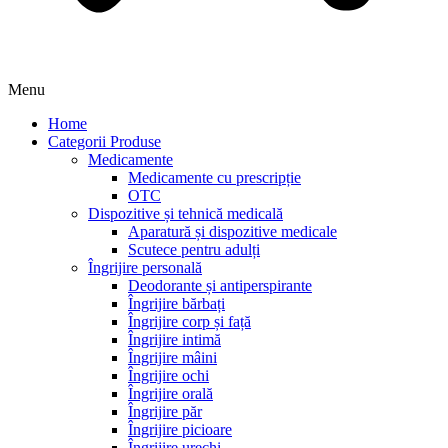
Menu
Home
Categorii Produse
Medicamente
Medicamente cu prescripție
OTC
Dispozitive și tehnică medicală
Aparatură și dispozitive medicale
Scutece pentru adulți
Îngrijire personală
Deodorante și antiperspirante
Îngrijire bărbați
Îngrijire corp și față
Îngrijire intimă
Îngrijire mâini
Îngrijire ochi
Îngrijire orală
Îngrijire păr
Îngrijire picioare
Îngrijire urechi