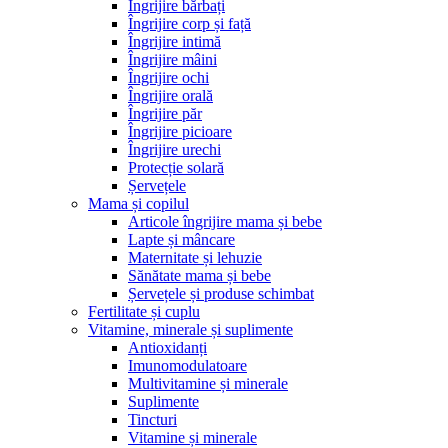
Îngrijire bărbați
Îngrijire corp și față
Îngrijire intimă
Îngrijire mâini
Îngrijire ochi
Îngrijire orală
Îngrijire păr
Îngrijire picioare
Îngrijire urechi
Protecție solară
Șervețele
Mama și copilul
Articole îngrijire mama și bebe
Lapte și mâncare
Maternitate și lehuzie
Sănătate mama și bebe
Șervețele și produse schimbat
Fertilitate și cuplu
Vitamine, minerale și suplimente
Antioxidanți
Imunomodulatoare
Multivitamine și minerale
Suplimente
Tincturi
Vitamine și minerale