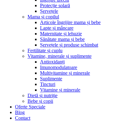
Protecție solară
Șervețele
Mama și copilul
Articole îngrijire mama și bebe
Lapte și mâncare
Maternitate și lehuzie
Sănătate mama și bebe
Șervețele și produse schimbat
Fertilitate și cuplu
Vitamine, minerale și suplimente
Antioxidanți
Imunomodulatoare
Multivitamine și minerale
Suplimente
Tincturi
Vitamine și minerale
Dietă și nutriție
Bebe și copii
Oferte Speciale
Blog
Contact