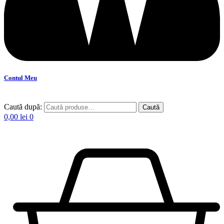
Contul Meu
Caută după:
Caută
0,00
lei
0