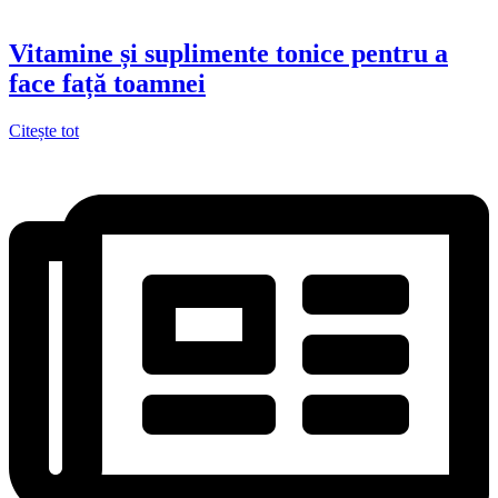
Vitamine și suplimente tonice pentru a
face față toamnei
Citește tot