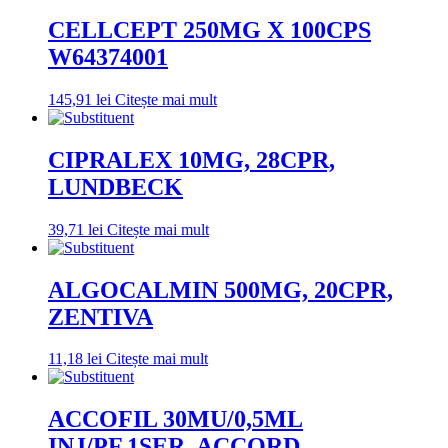
CELLCEPT 250MG X 100CPS
W64374001
145,91
lei
Citește mai mult
CIPRALEX 10MG, 28CPR,
LUNDBECK
39,71
lei
Citește mai mult
ALGOCALMIN 500MG, 20CPR,
ZENTIVA
11,18
lei
Citește mai mult
ACCOFIL 30MU/0,5ML
INJ/PF,1SER, ACCORD