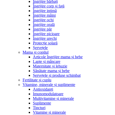
Îngrijire bărbați
Îngrijire corp și față
Îngrijire intimă
Îngrijire mâini
Îngrijire ochi
Îngrijire orală
Îngrijire păr
Îngrijire picioare
Îngrijire urechi
Protecție solară
Șervețele
Mama și copilul
Articole îngrijire mama și bebe
Lapte și mâncare
Maternitate și lehuzie
Sănătate mama și bebe
Șervețele și produse schimbat
Fertilitate și cuplu
Vitamine, minerale și suplimente
Antioxidanți
Imunomodulatoare
Multivitamine și minerale
Suplimente
Tincturi
Vitamine și minerale