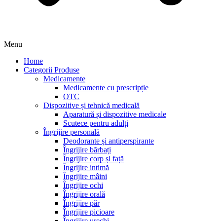
Menu
Home
Categorii Produse
Medicamente
Medicamente cu prescripție
OTC
Dispozitive și tehnică medicală
Aparatură și dispozitive medicale
Scutece pentru adulți
Îngrijire personală
Deodorante și antiperspirante
Îngrijire bărbați
Îngrijire corp și față
Îngrijire intimă
Îngrijire mâini
Îngrijire ochi
Îngrijire orală
Îngrijire păr
Îngrijire picioare
Îngrijire urechi