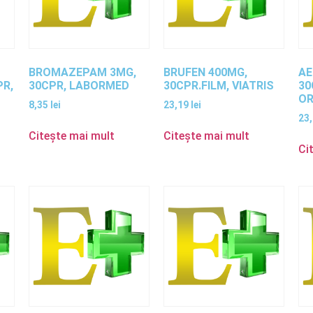
BROMAZEPAM 3MG,
BRUFEN 400MG,
AE
PR,
30CPR, LABORMED
30CPR.FILM, VIATRIS
30
O
8,35
lei
23,19
lei
23
Citește mai mult
Citește mai mult
Ci