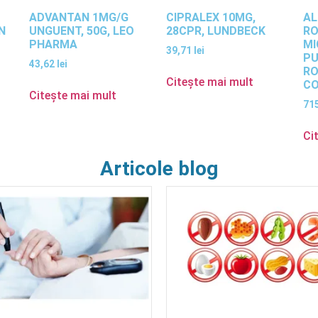
ADVANTAN 1MG/G
CIPRALEX 10MG,
AL
N
UNGUENT, 50G, LEO
28CPR, LUNDBECK
R
PHARMA
MI
39,71
lei
PU
43,62
lei
R
Citește mai mult
CO
Citește mai mult
71
Ci
Articole blog