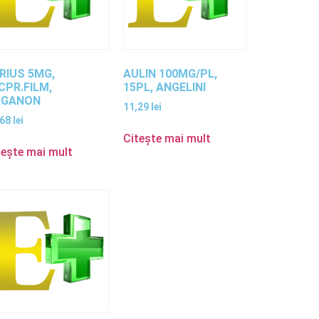
RIUS 5MG,
AULIN 100MG/PL,
CPR.FILM,
15PL, ANGELINI
RGANON
11,29
lei
,68
lei
Citește mai mult
tește mai mult