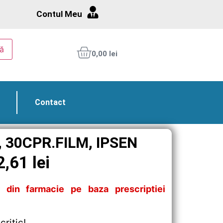
Contul Meu
ă
0,00
lei
Contact
30CPR.FILM, IPSEN
2,61
lei
 din farmacie pe baza prescriptiei
critic!