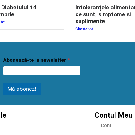
 Diabetului 14
Intoleranțele alimenta
mbrie
ce sunt, simptome și
suplimente
 tot
Citește tot
Abonează-te la newsletter
*
Mă abonez!
ile
Contul Meu
Cont