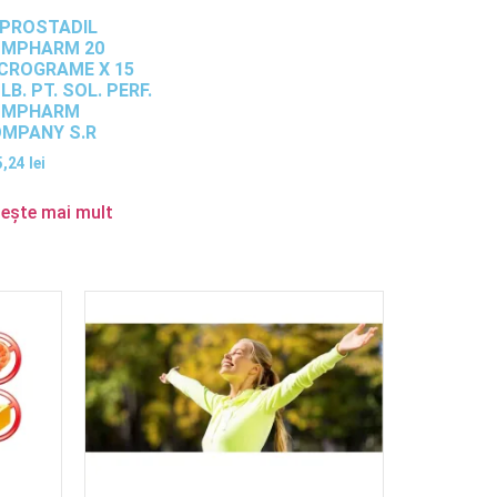
PROSTADIL
OMPHARM 20
CROGRAME X 15
LB. PT. SOL. PERF.
OMPHARM
MPANY S.R
5,24
lei
tește mai mult