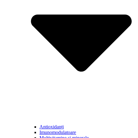
Antioxidanți
Imunomodulatoare
Multivitamine și minerale