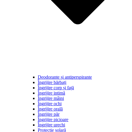
Deodorante și antiperspirante
Îngrijire bărbați
Îngrijire corp și față
Îngrijire intimă
Îngrijire mâini
Îngrijire ochi
Îngrijire orală
Îngrijire păr
Îngrijire picioare
Îngrijire urechi
Protecție solară