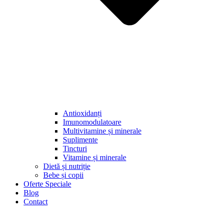
Antioxidanți
Imunomodulatoare
Multivitamine și minerale
Suplimente
Tincturi
Vitamine și minerale
Dietă și nutriție
Bebe și copii
Oferte Speciale
Blog
Contact