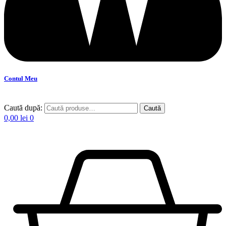
Contul Meu
Caută după:
Caută
0,00
lei
0