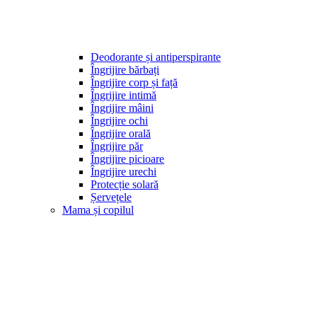
Deodorante și antiperspirante
Îngrijire bărbați
Îngrijire corp și față
Îngrijire intimă
Îngrijire mâini
Îngrijire ochi
Îngrijire orală
Îngrijire păr
Îngrijire picioare
Îngrijire urechi
Protecție solară
Șervețele
Mama și copilul