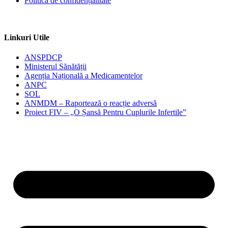
Politica de confidențialitate
Linkuri Utile
ANSPDCP
Ministerul Sănătății
Agenția Națională a Medicamentelor
ANPC
SOL
ANMDM – Raportează o reacție adversă
Proiect FIV – „O Șansă Pentru Cuplurile Infertile”