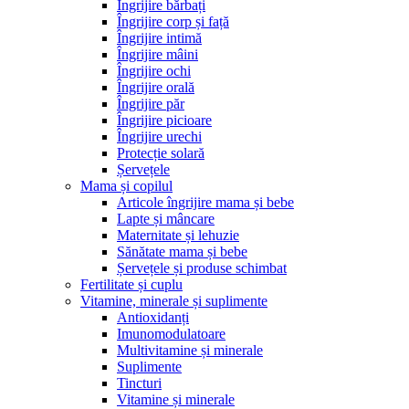
Îngrijire bărbați
Îngrijire corp și față
Îngrijire intimă
Îngrijire mâini
Îngrijire ochi
Îngrijire orală
Îngrijire păr
Îngrijire picioare
Îngrijire urechi
Protecție solară
Șervețele
Mama și copilul
Articole îngrijire mama și bebe
Lapte și mâncare
Maternitate și lehuzie
Sănătate mama și bebe
Șervețele și produse schimbat
Fertilitate și cuplu
Vitamine, minerale și suplimente
Antioxidanți
Imunomodulatoare
Multivitamine și minerale
Suplimente
Tincturi
Vitamine și minerale