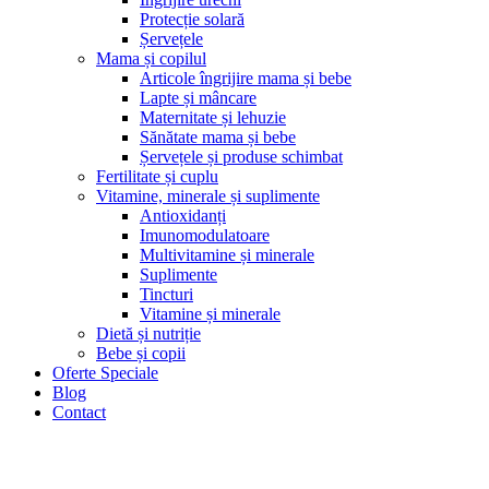
Protecție solară
Șervețele
Mama și copilul
Articole îngrijire mama și bebe
Lapte și mâncare
Maternitate și lehuzie
Sănătate mama și bebe
Șervețele și produse schimbat
Fertilitate și cuplu
Vitamine, minerale și suplimente
Antioxidanți
Imunomodulatoare
Multivitamine și minerale
Suplimente
Tincturi
Vitamine și minerale
Dietă și nutriție
Bebe și copii
Oferte Speciale
Blog
Contact