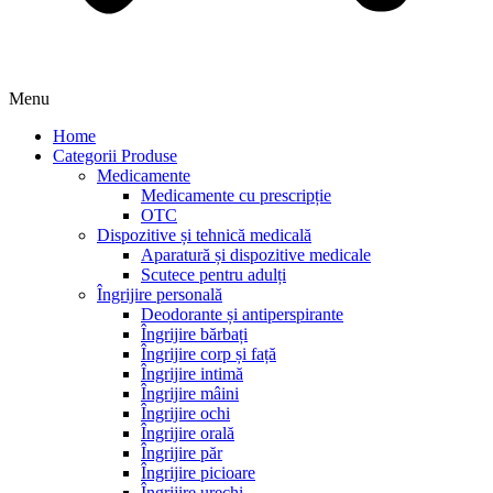
Menu
Home
Categorii Produse
Medicamente
Medicamente cu prescripție
OTC
Dispozitive și tehnică medicală
Aparatură și dispozitive medicale
Scutece pentru adulți
Îngrijire personală
Deodorante și antiperspirante
Îngrijire bărbați
Îngrijire corp și față
Îngrijire intimă
Îngrijire mâini
Îngrijire ochi
Îngrijire orală
Îngrijire păr
Îngrijire picioare
Îngrijire urechi