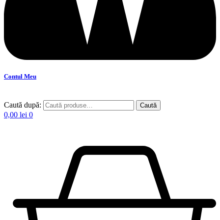
Contul Meu
Caută după:
Caută
0,00
lei
0