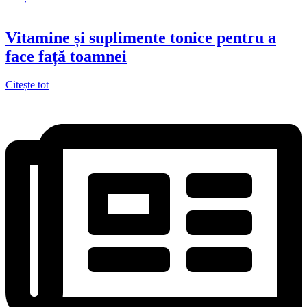
Vitamine și suplimente tonice pentru a
face față toamnei
Citește tot