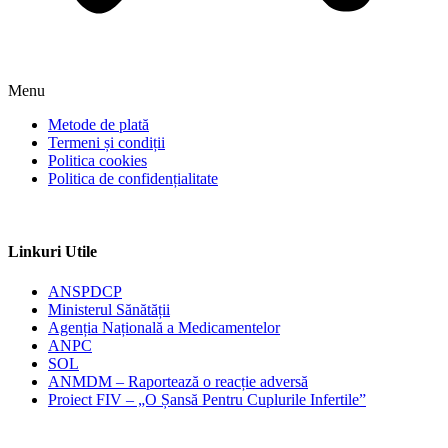
Menu
Metode de plată
Termeni și condiții
Politica cookies
Politica de confidențialitate
Linkuri Utile
ANSPDCP
Ministerul Sănătății
Agenția Națională a Medicamentelor
ANPC
SOL
ANMDM – Raportează o reacție adversă
Proiect FIV – „O Șansă Pentru Cuplurile Infertile”