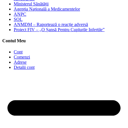
Ministerul Sănătății
Agenția Națională a Medicamentelor
ANPC
SOL
ANMDM – Raportează o reacție adversă
Proiect FIV – „O Șansă Pentru Cuplurile Infertile”
Contul Meu
Cont
Comenzi
Adrese
Detalii cont