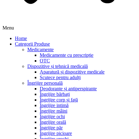
Menu
Home
Categorii Produse
Medicamente
Medicamente cu prescripție
OTC
Dispozitive și tehnică medicală
Aparatură și dispozitive medicale
Scutece pentru adulți
Îngrijire personală
Deodorante și antiperspirante
Îngrijire bărbați
Îngrijire corp și față
Îngrijire intimă
Îngrijire mâini
Îngrijire ochi
Îngrijire orală
Îngrijire păr
Îngrijire picioare
Îngrijire urechi