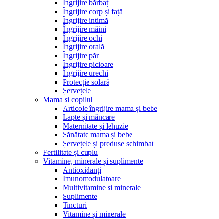
Îngrijire bărbați
Îngrijire corp și față
Îngrijire intimă
Îngrijire mâini
Îngrijire ochi
Îngrijire orală
Îngrijire păr
Îngrijire picioare
Îngrijire urechi
Protecție solară
Șervețele
Mama și copilul
Articole îngrijire mama și bebe
Lapte și mâncare
Maternitate și lehuzie
Sănătate mama și bebe
Șervețele și produse schimbat
Fertilitate și cuplu
Vitamine, minerale și suplimente
Antioxidanți
Imunomodulatoare
Multivitamine și minerale
Suplimente
Tincturi
Vitamine și minerale