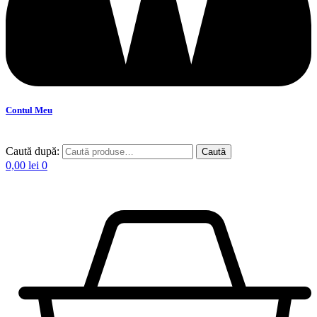
Contul Meu
Caută după:
Caută
0,00
lei
0