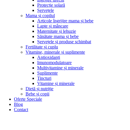
Protecție solară
Șervețele
Mama și copilul
Articole îngrijire mama și bebe
Lapte și mâncare
Maternitate și lehuzie
Sănătate mama și bebe
Șervețele și produse schimbat
Fertilitate și cuplu
Vitamine, minerale și suplimente
Antioxidanți
Imunomodulatoare
Multivitamine și minerale
Suplimente
Tincturi
Vitamine și minerale
Dietă și nutriție
Bebe și copii
Oferte Speciale
Blog
Contact