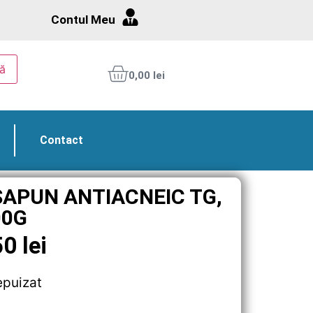
Contul Meu
ă
0,00
lei
Contact
SAPUN ANTIACNEIC TG,
00G
50
lei
epuizat