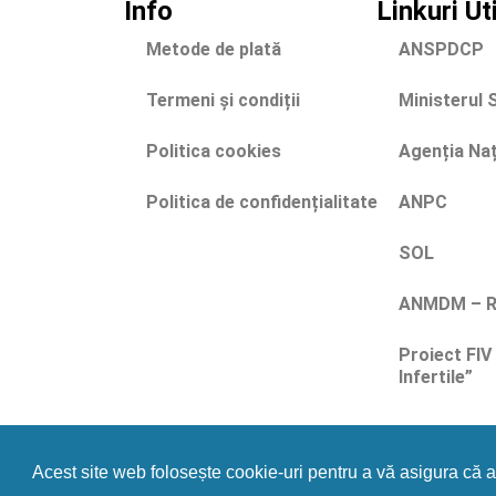
Info
Linkuri Ut
Metode de plată
ANSPDCP
Termeni și condiții
Ministerul 
Politica cookies
Agenția Na
Politica de confidențialitate
ANPC
SOL
ANMDM – Ra
Proiect FIV
Infertile”
Acest site web folosește cookie-uri pentru a vă asigura că 