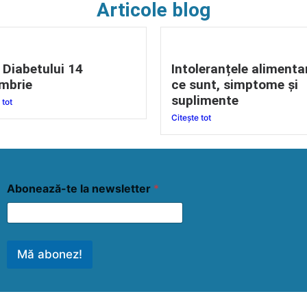
Articole blog
 Diabetului 14
Intoleranțele alimenta
mbrie
ce sunt, simptome și
suplimente
 tot
Citește tot
Abonează-te la newsletter
*
Mă abonez!