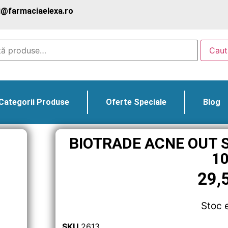
@farmaciaelexa.ro
Caut
Categorii Produse
Oferte Speciale
Blog
BIOTRADE ACNE OUT 
1
29,
Stoc 
SKU
2613