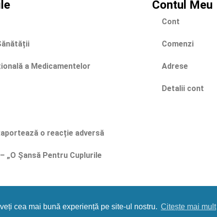
ile
Contul Meu
Cont
Sănătății
Comenzi
țională a Medicamentelor
Adrese
Detalii cont
portează o reacție adversă
 – „O Șansă Pentru Cuplurile
Farmacia Elexa © 2024 – Site actualizat la data 07.08.2026
aveți cea mai bună experiență pe site-ul nostru.
Citește mai mult