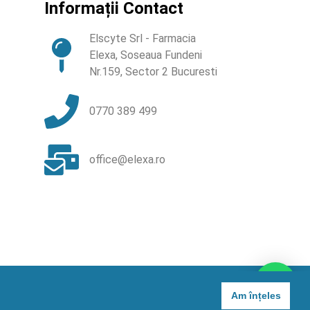
Informații Contact
Elscyte Srl - Farmacia
Elexa, Soseaua Fundeni
Nr.159, Sector 2 Bucuresti
0770 389 499
office@elexa.ro
Contactează un farmacist
Am înțeles