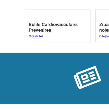
Bolile Cardiovasculare:
Ziua
Prevenirea
noie
Citește tot
Citește